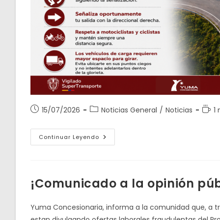
Publicación
Categoría
Tiem
15/07/2026
Noticias General
/
Noticias
1
de
de
de
la
la
lectu
USA
Continuar Leyendo
entrada:
entrada:
CORRECTAMENTE
LAS
GLORIETAS
¡Comunicado a la opinión púb
Yuma Concesionaria, informa a la comunidad que, a t
estan divulgando ofertas laborales fraudulentas del Pro