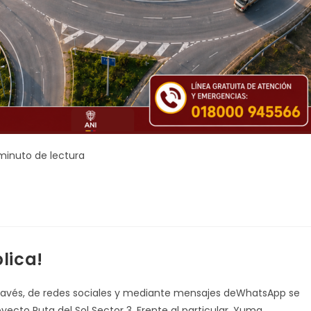
po
 minuto de lectura
ra:
lica!
ravés, de redes sociales y mediante mensajes deWhatsApp se
yecto Ruta del Sol Sector 3. Frente al particular, Yuma