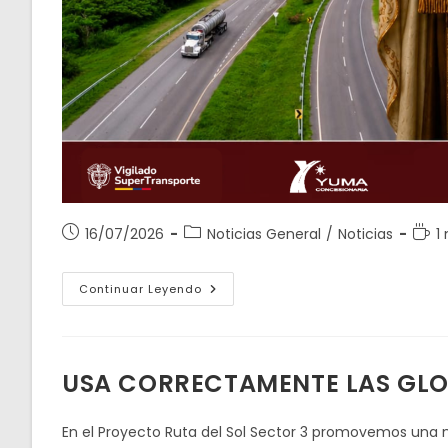
Publicación
Categoría
Tiem
16/07/2026
Noticias General
/
Noticias
1
de
de
de
la
la
lectu
16
Continuar Leyendo
entrada:
entrada:
De
Julio
Dia
De
La
Virgen
USA CORRECTAMENTE LAS GLO
De
Carmen
En el Proyecto Ruta del Sol Sector 3 promovemos una mo