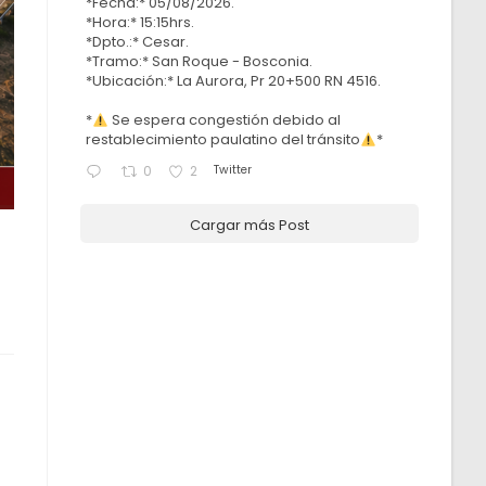
*Fecha:* 05/08/2026.
*Hora:* 15:15hrs.
*Dpto.:* Cesar.
*Tramo:* San Roque - Bosconia.
*Ubicación:* La Aurora, Pr 20+500 RN 4516.
*
Se espera congestión debido al
restablecimiento paulatino del tránsito
*
Twitter
0
2
Cargar más Post