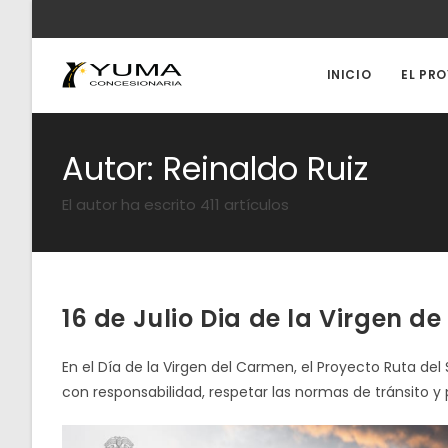
Ir
al
contenido
INICIO
EL PR
Autor:
Reinaldo Ruiz
El autor ha escrito 411 artículos
16 de Julio Dia de la Virgen 
En el Día de la Virgen del Carmen, el Proyecto Ruta del
con responsabilidad, respetar las normas de tránsito y p