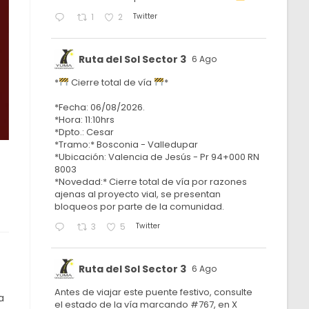
Twitter
1
2
Ruta del Sol Sector 3
6 Ago
*
Cierre total de vía
*
*Fecha: 06/08/2026.
*Hora: 11:10hrs
*Dpto.: Cesar
*Tramo:* Bosconia - Valledupar
*Ubicación: Valencia de Jesús - Pr 94+000 RN
8003
*Novedad:* Cierre total de vía por razones
ajenas al proyecto vial, se presentan
bloqueos por parte de la comunidad.
Twitter
3
5
Ruta del Sol Sector 3
6 Ago
Antes de viajar este puente festivo, consulte
a
el estado de la vía marcando #767, en X