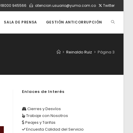
018000 945566
atencion.usuario@yuma.com.co
Twitter
ALTERNAR
SALA DE PRENSA
GESTIÓN ANTICORRUPCIÓN
BÚSQUEDA
>
Reinaldo Ruiz
>
Página 3
DE
LA
Enlaces de Interés
Cierres y Desvíos
WEB
Trabaje con Nosotros
Peajes y Tarifas
Encuesta Calidad del Servicio