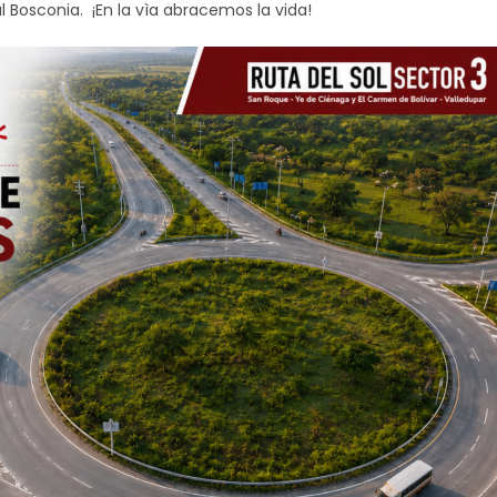
ial Bosconia. ¡En la vìa abracemos la vida!