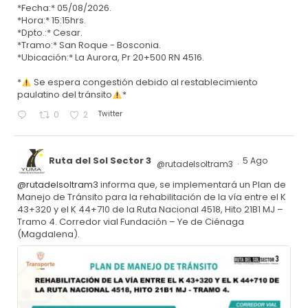
*Fecha:* 05/08/2026.
*Hora:* 15:15hrs.
*Dpto.:* Cesar.
*Tramo:* San Roque - Bosconia.
*Ubicación:* La Aurora, Pr 20+500 RN 4516.
*
Se espera congestión debido al restablecimiento
paulatino del tránsito
*
Twitter
0
2
Ruta del Sol Sector 3
5 Ago
@rutadelsoltram3
·
@rutadelsoltram3
informa que, se implementará un Plan de
Manejo de Tránsito para la rehabilitación de la vía entre el K
43+320 y el K 44+710 de la Ruta Nacional 4518, Hito 21B1 MJ –
Tramo 4. Corredor vial Fundación – Ye de Ciénaga
(Magdalena).