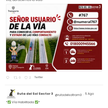
Twitter
0
2
Ruta del Sol Sector 3
5 Ago
@rutadelsoltram3
·
*
Vía Habilitada
*