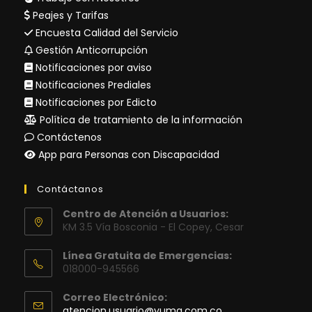
Peajes y Tarifas
Encuesta Calidad del Servicio
Gestión Anticorrupción
Notificaciones por aviso
Notificaciones Prediales
Notificaciones por Edicto
Política de tratamiento de la información
Contáctenos
App para Personas con Discapacidad
Contáctanos
Centro de Atención a Usuarios:
KM 3.5 Vía Bosconia - El Copey, Cesar
Línea Gratuita de Emergencias:
018000-945566
Correo Electrónico:
Se
atencion.usuario@yuma.com.co