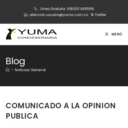
Ir
Línea Gratuita:
018000 945566
al
atencion.usuario@yuma.com.co
Twitter
contenido
MENÚ
Blog
>
Noticias General
COMUNICADO A LA OPINION
PUBLICA