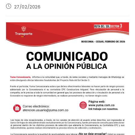
Publicación
27/02/2026
de
la
entrada: