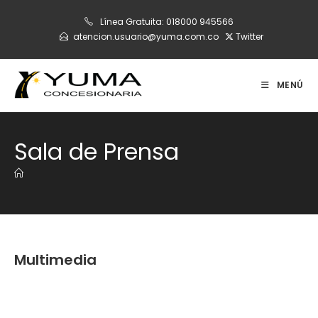
Ir
Línea Gratuita:
018000 945566
al
atencion.usuario@yuma.com.co
Twitter
contenido
MENÚ
Sala de Prensa
Multimedia