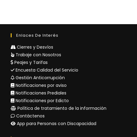
N
Ó
M
E
N
Enlaces De Interés
O
Cierres y Desvíos
D
Trabaje con Nosotros
E
Peajes y Tarifas
L
Encuesta Calidad del Servicio
N
Gestión Anticorrupción
I
Notificaciones por aviso
Ñ
Notificaciones Prediales
O
Notificaciones por Edicto
Y
Política de tratamiento de la información
A
Contáctenos
E
App para Personas con Discapacidad
S
T