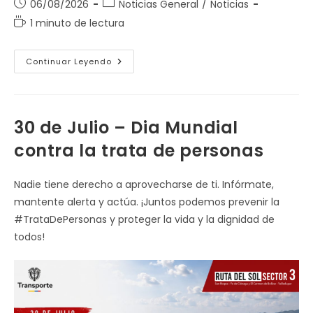
Publicación
Categoría
06/08/2026
Noticias General
/
Noticias
de
de
Tiempo
1 minuto de lectura
la
la
de
entrada:
entrada:
lectura:
Señor
Continuar Leyendo
Usuario
De
La
Via
Tenga
En
30 de Julio – Dia Mundial
Cuenta
Lo
contra la trata de personas
Siguiente
Nadie tiene derecho a aprovecharse de ti. Infórmate,
mantente alerta y actúa. ¡Juntos podemos prevenir la
#TrataDePersonas y proteger la vida y la dignidad de
todos!