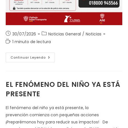
Publicación
Categoría
30/07/2026
Noticias General
/
Noticias
de
de
Tiempo
1 minuto de lectura
la
la
de
entrada:
entrada:
lectura:
30
Continuar Leyendo
De
Julio
–
Dia
Mundial
Contra
EL FENÓMENO DEL NIÑO YA ESTÁ
La
Trata
PRESENTE
De
Personas
El fenómeno del niño ya está presente, la
prevención comienza con pequeñas acciones
¡Preparémonos hoy para reducir sus impactos! De