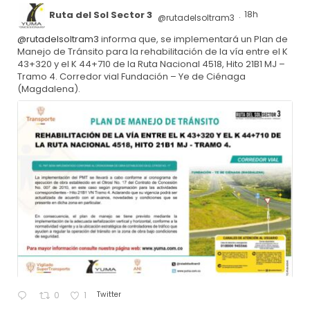
Ruta del Sol Sector 3
18h
@rutadelsoltram3
·
@rutadelsoltram3
informa que, se implementará un Plan de
Manejo de Tránsito para la rehabilitación de la vía entre el K
43+320 y el K 44+710 de la Ruta Nacional 4518, Hito 21B1 MJ –
Tramo 4. Corredor vial Fundación – Ye de Ciénaga
(Magdalena).
Twitter
0
1