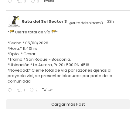
Twitter
0
0
Ruta del Sol Sector 3
23h
@rutadelsoltram3
·
*
Cierre total de vía
*
*Fecha:* 05/08/2026
*Hora:* 11:40hrs
*Dpto.:* Cesar
*Tramo:* San Roque - Bosconia.
*Ubicación:* La Aurora, Pr 20+500 RN 4516
*Novedad:* Cierre total de vía por razones ajenas al
proyecto vial, se presentan bloqueos por parte de la
comunidad.
Twitter
1
2
Cargar más Post