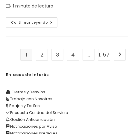
de
de
Tiempo
1 minuto de lectura
la
la
de
entrada:
entrada:
lectura:
EL
Continuar Leyendo
FENÓMENO
DEL
NIÑO
YA
ESTÁ
PRESENTE
1
2
3
4
…
1.157
Ir a la
Enlaces de Interés
Cierres y Desvíos
Trabaje con Nosotros
Peajes y Tarifas
Encuesta Calidad del Servicio
Gestión Anticorrupción
Notificaciones por Aviso
Notificaciones Prediales