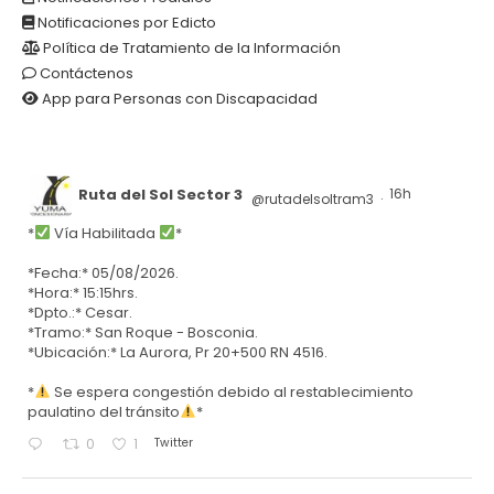
Notificaciones por Edicto
Política de Tratamiento de la Información
Contáctenos
App para Personas con Discapacidad
Ruta del Sol Sector 3
16h
@rutadelsoltram3
·
*
Vía Habilitada
*
*Fecha:* 05/08/2026.
*Hora:* 15:15hrs.
*Dpto.:* Cesar.
*Tramo:* San Roque - Bosconia.
*Ubicación:* La Aurora, Pr 20+500 RN 4516.
*
Se espera congestión debido al restablecimiento
paulatino del tránsito
*
Twitter
0
1