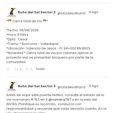
Ruta del Sol Sector 3
6 Ago
@rutadelsoltram3
·
*
Cierre total de vía
*
*Fecha: 06/08/2026.
*Hora: 11:10hrs
*Dpto.: Cesar
*Tramo:* Bosconia - Valledupar
*Ubicación: Valencia de Jesús - Pr 94+000 RN 8003
*Novedad:* Cierre total de vía por razones ajenas al
proyecto vial, se presentan bloqueos por parte de la
comunidad.
Twitter
3
5
Ruta del Sol Sector 3
6 Ago
@rutadelsoltram3
·
Antes de viajar este puente festivo, consulte el estado de la
vía marcando #767, en X
@numeral767
o en la web del
INVÍAS. Planifique su recorrido, conduzca con
responsabilidad y recuerde que cada decisión cuenta. ¡En la