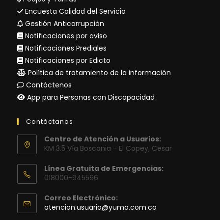
Encuesta Calidad del Servicio
Gestión Anticorrupción
Notificaciones por aviso
Notificaciones Prediales
Notificaciones por Edicto
Política de tratamiento de la información
Contáctenos
App para Personas con Discapacidad
Contáctanos
Centro de Atención a Usuarios:
KM 3.5 Vía Bosconia - El Copey, Cesar
Línea Gratuita de Emergencias:
018000-945566
Correo Electrónico:
Se
atencion.usuario@yuma.com.co
abre