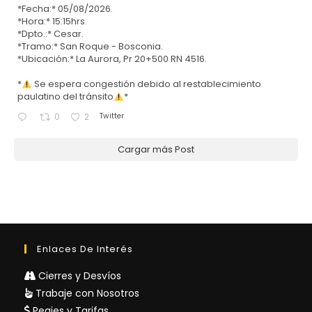
*Fecha:* 05/08/2026.
*Hora:* 15:15hrs.
*Dpto.:* Cesar.
*Tramo:* San Roque - Bosconia.
*Ubicación:* La Aurora, Pr 20+500 RN 4516.
*
Se espera congestión debido al restablecimiento
paulatino del tránsito
*
Twitter
0
2
Cargar más Post
Enlaces De Interés
Cierres y Desvíos
Trabaje con Nosotros
Peajes y Tarifas