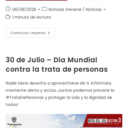
Publicación
Categoría
06/08/2026
Noticias General
/
Noticias
de
de
Tiempo
1 minuto de lectura
la
la
de
entrada:
entrada:
lectura:
Señor
Continuar Leyendo
Usuario
De
La
Via
Tenga
En
30 de Julio – Dia Mundial
Cuenta
Lo
contra la trata de personas
Siguiente
Nadie tiene derecho a aprovecharse de ti. Infórmate,
mantente alerta y actúa. ¡Juntos podemos prevenir la
#TrataDePersonas y proteger la vida y la dignidad de
todos!