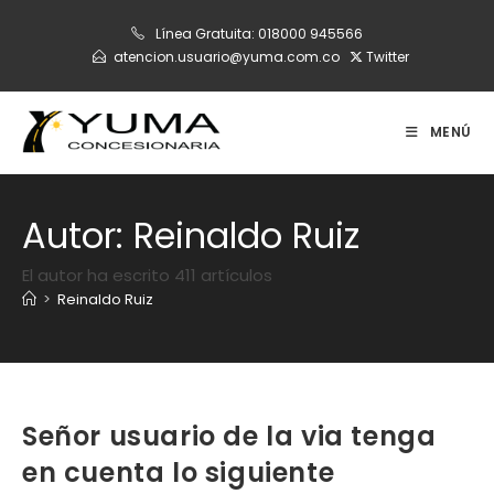
Ir
Línea Gratuita:
018000 945566
al
atencion.usuario@yuma.com.co
Twitter
contenido
MENÚ
Autor:
Reinaldo Ruiz
El autor ha escrito 411 artículos
>
Reinaldo Ruiz
Señor usuario de la via tenga
en cuenta lo siguiente