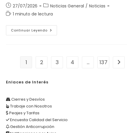
Publicación
Categoría
27/07/2026
Noticias General
/
Noticias
de
de
Tiempo
1 minuto de lectura
la
la
de
entrada:
entrada:
lectura:
EL
Continuar Leyendo
FENÓMENO
DEL
NIÑO
YA
ESTÁ
PRESENTE
1
2
3
4
…
137
Ir a la
Enlaces de Interés
Cierres y Desvíos
Trabaje con Nosotros
Peajes y Tarifas
Encuesta Calidad del Servicio
Gestión Anticorrupción