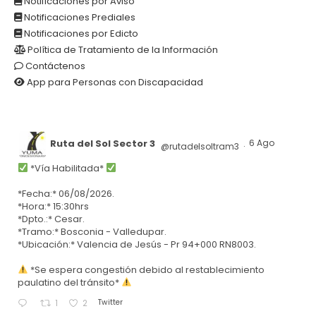
Notificaciones por Aviso
Notificaciones Prediales
Notificaciones por Edicto
Política de Tratamiento de la Información
Contáctenos
App para Personas con Discapacidad
Ruta del Sol Sector 3
6 Ago
@rutadelsoltram3
·
*Vía Habilitada*
*Fecha:* 06/08/2026.
*Hora:* 15:30hrs
*Dpto.:* Cesar.
*Tramo:* Bosconia - Valledupar.
*Ubicación:* Valencia de Jesús - Pr 94+000 RN8003.
*Se espera congestión debido al restablecimiento
paulatino del tránsito*
Twitter
1
2