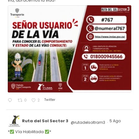
vía, abracemos la vida!
Twitter
0
2
Ruta del Sol Sector 3
5 Ago
@rutadelsoltram3
·
*
Vía Habilitada
*