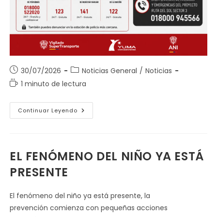
Publicación
Categoría
30/07/2026
Noticias General
/
Noticias
de
de
Tiempo
1 minuto de lectura
la
la
de
entrada:
entrada:
lectura:
30
Continuar Leyendo
De
Julio
–
Dia
Mundial
Contra
EL FENÓMENO DEL NIÑO YA ESTÁ
La
Trata
PRESENTE
De
Personas
El fenómeno del niño ya está presente, la
prevención comienza con pequeñas acciones