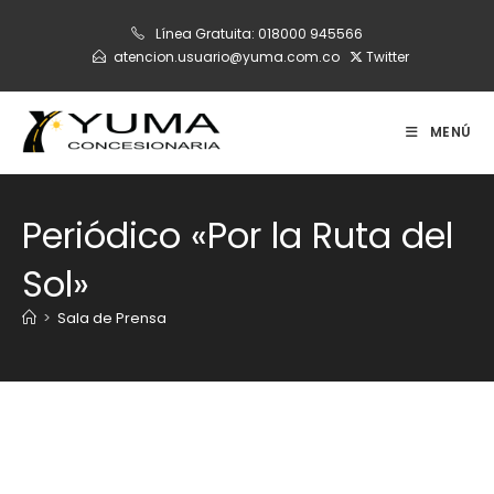
Ir
Línea Gratuita:
018000 945566
al
atencion.usuario@yuma.com.co
Twitter
contenido
MENÚ
Periódico «Por la Ruta del
Sol»
>
Sala de Prensa