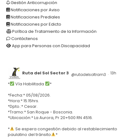
Gestión Anticorrupción
Notificaciones por Aviso
Notificaciones Prediales
Notificaciones por Edicto
Política de Tratamiento de la Información
Contáctenos
App para Personas con Discapacidad
Ruta del Sol Sector 3
13h
@rutadelsoltram3
·
*
Vía Habilitada
*
*Fecha:* 05/08/2026.
*Hora:* 15:15hrs.
*Dpto.:* Cesar.
*Tramo:* San Roque - Bosconia.
*Ubicación:* La Aurora, Pr 20+500 RN 4516.
*
Se espera congestión debido al restablecimiento
paulatino del tránsito
*