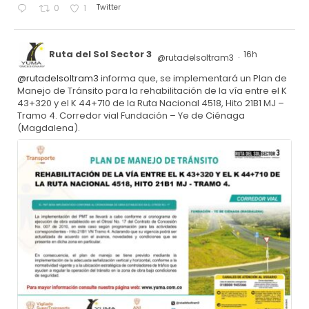
Twitter
0
1
Ruta del Sol Sector 3
16h
@rutadelsoltram3
·
@rutadelsoltram3
informa que, se implementará un Plan de
Manejo de Tránsito para la rehabilitación de la vía entre el K
43+320 y el K 44+710 de la Ruta Nacional 4518, Hito 21B1 MJ –
Tramo 4. Corredor vial Fundación – Ye de Ciénaga
(Magdalena).