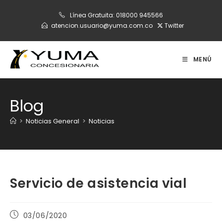
Ir
Línea Gratuita:
018000 945566
al
atencion.usuario@yuma.com.co
Twitter
contenido
MENÚ
Blog
>
Noticias General
>
Noticias
Servicio de asistencia vial
Publicación
03/06/2020