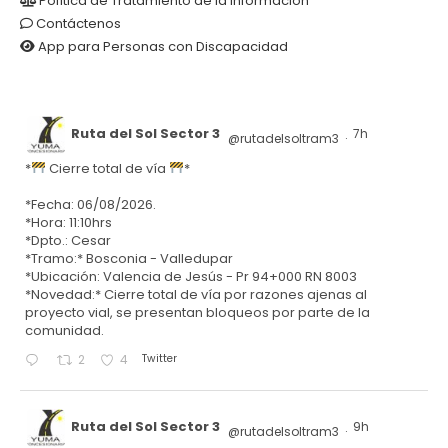
Política de Tratamiento de la Información
Contáctenos
App para Personas con Discapacidad
Ruta del Sol Sector 3
7h
@rutadelsoltram3
·
*
Cierre total de vía
*
*Fecha: 06/08/2026.
*Hora: 11:10hrs
*Dpto.: Cesar
*Tramo:* Bosconia - Valledupar
*Ubicación: Valencia de Jesús - Pr 94+000 RN 8003
*Novedad:* Cierre total de vía por razones ajenas al
proyecto vial, se presentan bloqueos por parte de la
comunidad.
Twitter
2
4
Ruta del Sol Sector 3
9h
@rutadelsoltram3
·