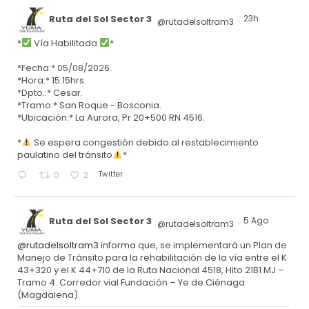
Ruta del Sol Sector 3
23h
@rutadelsoltram3
·
*
Vía Habilitada
*
*Fecha:* 05/08/2026.
*Hora:* 15:15hrs.
*Dpto.:* Cesar.
*Tramo:* San Roque - Bosconia.
*Ubicación:* La Aurora, Pr 20+500 RN 4516.
*
Se espera congestión debido al restablecimiento
paulatino del tránsito
*
Twitter
0
2
Ruta del Sol Sector 3
5 Ago
@rutadelsoltram3
·
@rutadelsoltram3
informa que, se implementará un Plan de
Manejo de Tránsito para la rehabilitación de la vía entre el K
43+320 y el K 44+710 de la Ruta Nacional 4518, Hito 21B1 MJ –
Tramo 4. Corredor vial Fundación – Ye de Ciénaga
(Magdalena).