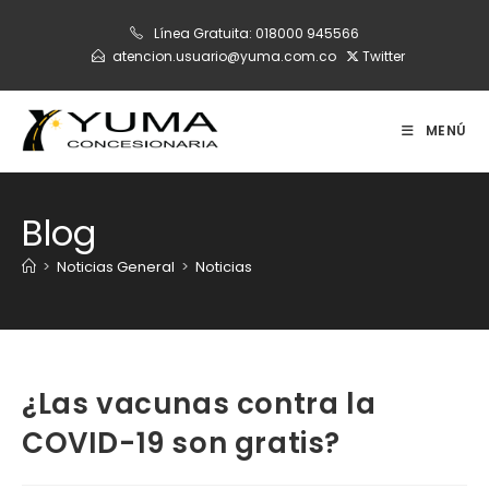
Ir
Línea Gratuita:
018000 945566
al
atencion.usuario@yuma.com.co
Twitter
contenido
MENÚ
Blog
>
Noticias General
>
Noticias
¿Las vacunas contra la
COVID-19 son gratis?