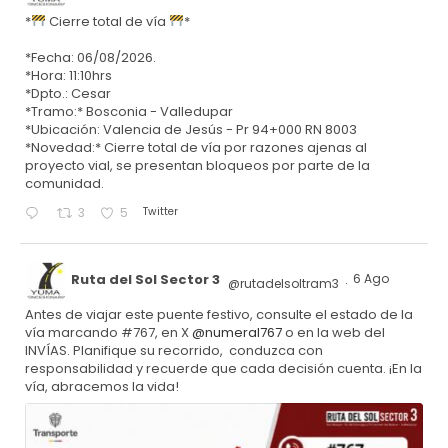
*
Cierre total de vía
*
*Fecha: 06/08/2026.
*Hora: 11:10hrs
*Dpto.: Cesar
*Tramo:* Bosconia - Valledupar
*Ubicación: Valencia de Jesús - Pr 94+000 RN 8003
*Novedad:* Cierre total de vía por razones ajenas al
proyecto vial, se presentan bloqueos por parte de la
comunidad.
Twitter
3
5
Ruta del Sol Sector 3
6 Ago
@rutadelsoltram3
·
Antes de viajar este puente festivo, consulte el estado de la
vía marcando #767, en X
@numeral767
o en la web del
INVÍAS. Planifique su recorrido, conduzca con
responsabilidad y recuerde que cada decisión cuenta. ¡En la
vía, abracemos la vida!