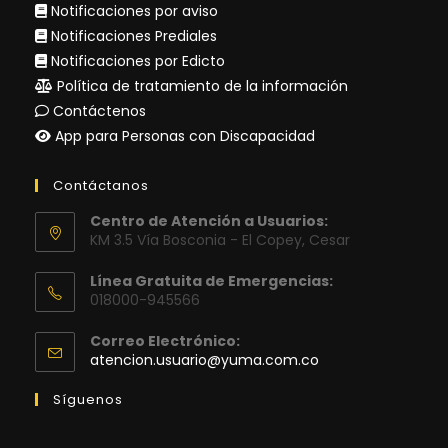
Notificaciones por aviso
Notificaciones Prediales
Notificaciones por Edicto
Política de tratamiento de la información
Contáctenos
App para Personas con Discapacidad
Contáctanos
Centro de Atención a Usuarios:
KM 3.5 Vía Bosconia - El Copey, Cesar
Línea Gratuita de Emergencias:
018000-945566
Correo Electrónico:
Se
atencion.usuario@yuma.com.co
abre
en
Síguenos
tu
aplicación