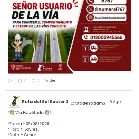
Twitter
0
2
Ruta del Sol Sector 3
5 Ago
@rutadelsoltram3
·
*
Vía Habilitada
*
*Fecha:* 05/08/2026.
*Hora:* 15:15hrs.
*Dpto.:* Cesar.