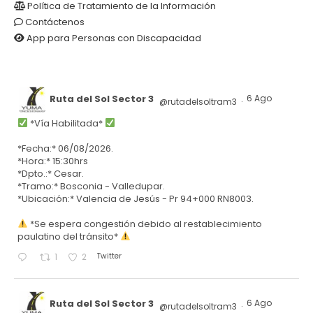
Política de Tratamiento de la Información
Contáctenos
App para Personas con Discapacidad
Ruta del Sol Sector 3
6 Ago
@rutadelsoltram3
·
*Vía Habilitada*
*Fecha:* 06/08/2026.
*Hora:* 15:30hrs
*Dpto.:* Cesar.
*Tramo:* Bosconia - Valledupar.
*Ubicación:* Valencia de Jesús - Pr 94+000 RN8003.
*Se espera congestión debido al restablecimiento
paulatino del tránsito*
Twitter
1
2
Ruta del Sol Sector 3
6 Ago
@rutadelsoltram3
·