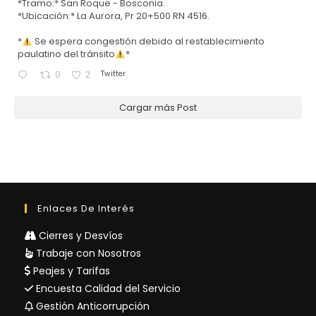
*Tramo:* San Roque - Bosconia.
*Ubicación:* La Aurora, Pr 20+500 RN 4516.
*
Se espera congestión debido al restablecimiento
paulatino del tránsito
*
Twitter
0
2
Cargar más Post
Enlaces De Interés
Cierres y Desvíos
Trabaje con Nosotros
Peajes y Tarifas
Encuesta Calidad del Servicio
Gestión Anticorrupción