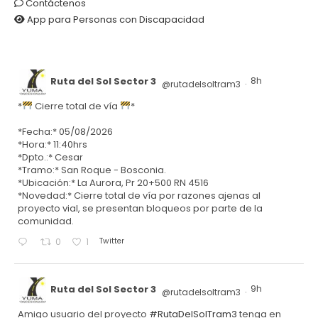
Contáctenos
App para Personas con Discapacidad
Ruta del Sol Sector 3
8h
@rutadelsoltram3
·
*
Cierre total de vía
*
*Fecha:* 05/08/2026
*Hora:* 11:40hrs
*Dpto.:* Cesar
*Tramo:* San Roque - Bosconia.
*Ubicación:* La Aurora, Pr 20+500 RN 4516
*Novedad:* Cierre total de vía por razones ajenas al
proyecto vial, se presentan bloqueos por parte de la
comunidad.
Twitter
0
1
Ruta del Sol Sector 3
9h
@rutadelsoltram3
·
Amigo usuario del proyecto
#RutaDelSolTram3
tenga en