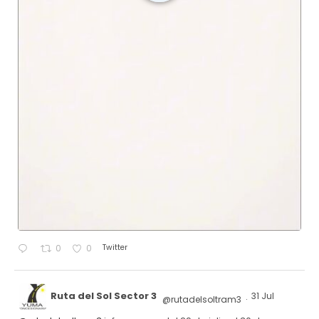
Twitter
0
0
Ruta del Sol Sector 3
31 Jul
@rutadelsoltram3
·