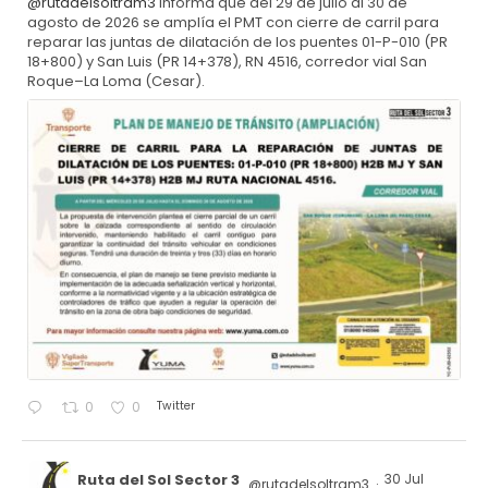
@rutadelsoltram3
informa que del 29 de julio al 30 de
agosto de 2026 se amplía el PMT con cierre de carril para
reparar las juntas de dilatación de los puentes 01-P-010 (PR
18+800) y San Luis (PR 14+378), RN 4516, corredor vial San
Roque–La Loma (Cesar).
Twitter
0
0
Ruta del Sol Sector 3
30 Jul
@rutadelsoltram3
·