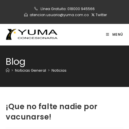
Ir
Línea Gratuita:
018000 945566
al
atencion.usuario@yuma.com.co
Twitter
contenido
MENÚ
Blog
>
Noticias General
>
Noticias
¡Que no falte nadie por
vacunarse!