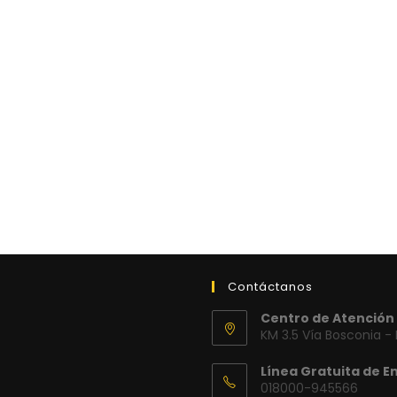
Contáctanos
Centro de Atención 
KM 3.5 Vía Bosconia -
Línea Gratuita de E
018000-945566