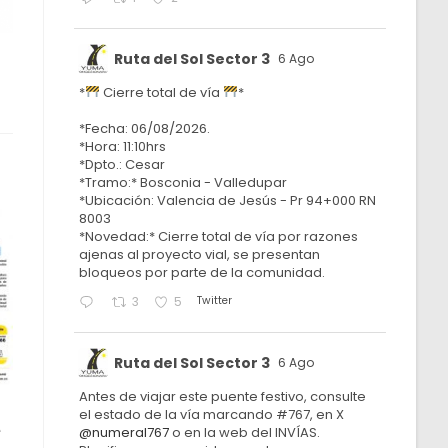
Ruta del Sol Sector 3
6 Ago
*
Cierre total de vía
*
*Fecha: 06/08/2026.
*Hora: 11:10hrs
*Dpto.: Cesar
*Tramo:* Bosconia - Valledupar
*Ubicación: Valencia de Jesús - Pr 94+000 RN
8003
*Novedad:* Cierre total de vía por razones
ajenas al proyecto vial, se presentan
bloqueos por parte de la comunidad.
Twitter
3
5
Ruta del Sol Sector 3
6 Ago
Antes de viajar este puente festivo, consulte
el estado de la vía marcando #767, en X
e
@numeral767
o en la web del INVÍAS.