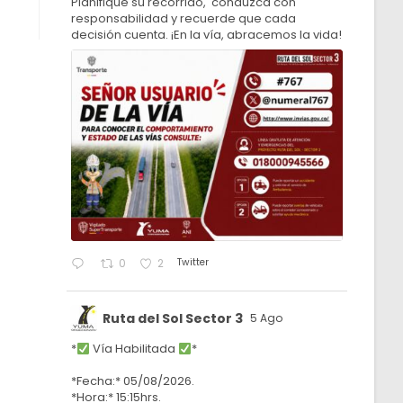
Planifique su recorrido, conduzca con
responsabilidad y recuerde que cada
decisión cuenta. ¡En la vía, abracemos la vida!
Twitter
0
2
Ruta del Sol Sector 3
5 Ago
*
Vía Habilitada
*
*Fecha:* 05/08/2026.
*Hora:* 15:15hrs.