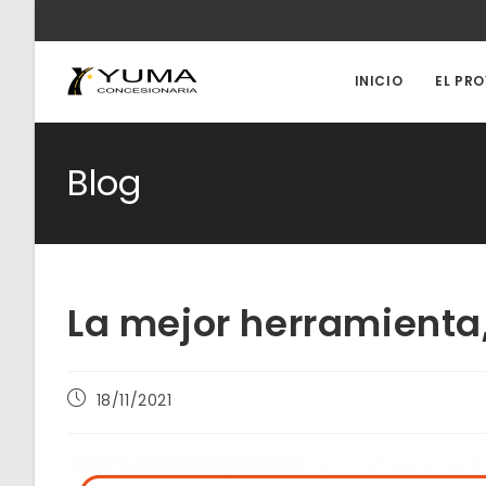
Ir
al
contenido
INICIO
EL PR
Blog
La mejor herramienta
Publicación
18/11/2021
de
la
entrada: