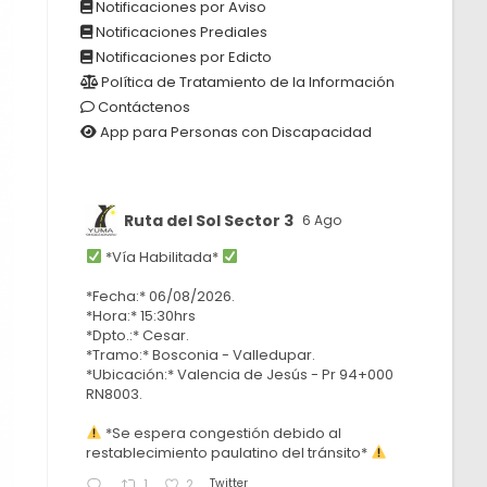
Notificaciones por Aviso
Notificaciones Prediales
Notificaciones por Edicto
Política de Tratamiento de la Información
Contáctenos
App para Personas con Discapacidad
Ruta del Sol Sector 3
6 Ago
*Vía Habilitada*
*Fecha:* 06/08/2026.
*Hora:* 15:30hrs
*Dpto.:* Cesar.
*Tramo:* Bosconia - Valledupar.
*Ubicación:* Valencia de Jesús - Pr 94+000
RN8003.
*Se espera congestión debido al
restablecimiento paulatino del tránsito*
Twitter
1
2