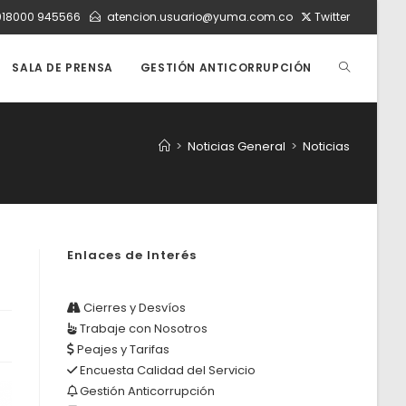
018000 945566
atencion.usuario@yuma.com.co
Twitter
ALTERNAR
SALA DE PRENSA
GESTIÓN ANTICORRUPCIÓN
BÚSQUEDA
>
Noticias General
>
Noticias
DE
Enlaces de Interés
LA
Cierres y Desvíos
Trabaje con Nosotros
WEB
Peajes y Tarifas
Encuesta Calidad del Servicio
Gestión Anticorrupción