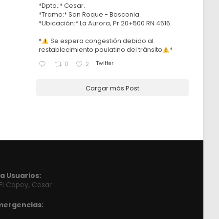
*Dpto.:* Cesar.
*Tramo:* San Roque - Bosconia.
*Ubicación:* La Aurora, Pr 20+500 RN 4516.
*
Se espera congestión debido al
restablecimiento paulatino del tránsito
*
Twitter
0
2
Cargar más Post
a Usuarios:
 El Copey, Cesar
mergencias: