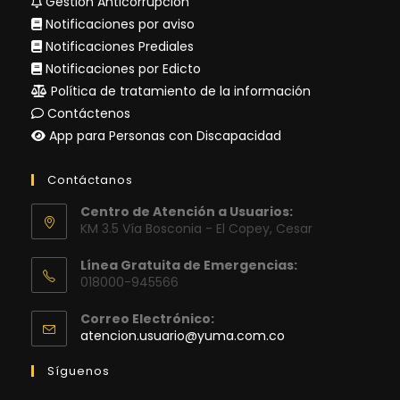
Gestión Anticorrupción
Notificaciones por aviso
Notificaciones Prediales
Notificaciones por Edicto
Política de tratamiento de la información
Contáctenos
App para Personas con Discapacidad
Contáctanos
Centro de Atención a Usuarios:
KM 3.5 Vía Bosconia - El Copey, Cesar
Línea Gratuita de Emergencias:
018000-945566
Correo Electrónico:
Se
atencion.usuario@yuma.com.co
abre
en
Síguenos
tu
aplicación