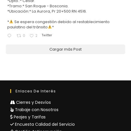
*Dpto.:* Cesar.
*Tramo:* San Roque - Bosconia.
*Ubicación:* La Aurora, Pr 20+500 RN 4516.
*
Se espera congestión debido al restablecimiento
paulatino del tránsito
*
Twitter
0
2
Cargar más Post
Enlaces De Interés
Cierres y Desvíos
Trabaje con Nosotros
Peajes y Tarifas
Encuesta Calidad del Servicio