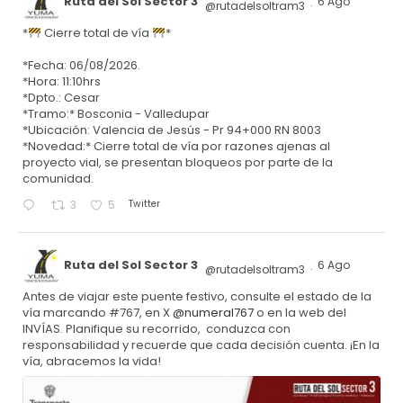
Ruta del Sol Sector 3
6 Ago
@rutadelsoltram3
·
*
Cierre total de vía
*
*Fecha: 06/08/2026.
*Hora: 11:10hrs
*Dpto.: Cesar
*Tramo:* Bosconia - Valledupar
*Ubicación: Valencia de Jesús - Pr 94+000 RN 8003
*Novedad:* Cierre total de vía por razones ajenas al
proyecto vial, se presentan bloqueos por parte de la
comunidad.
Twitter
3
5
Ruta del Sol Sector 3
6 Ago
@rutadelsoltram3
·
Antes de viajar este puente festivo, consulte el estado de la
vía marcando #767, en X
@numeral767
o en la web del
INVÍAS. Planifique su recorrido, conduzca con
responsabilidad y recuerde que cada decisión cuenta. ¡En la
vía, abracemos la vida!