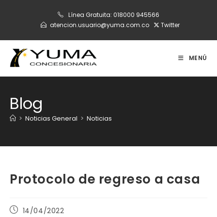
Ir
Línea Gratuita:
018000 945566
al
atencion.usuario@yuma.com.co
Twitter
contenido
MENÚ
Blog
>
Noticias General
>
Noticias
Protocolo de regreso a casa
Publicación
14/04/2022