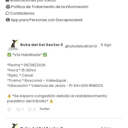
Notificaciones por Edicto
Política de Tratamiento de la Información
Contáctenos
App para Personas con Discapacidad
Ruta del Sol Sector 3
6 Ago
@rutadelsoltram3
·
*Vía Habilitada*
*Fecha:* 06/08/2026.
*Hora:* 15:30hrs
*Dpto.:* Cesar.
*Tramo:* Bosconia - Valledupar.
*Ubicación:* Valencia de Jesús - Pr 94+000 RN8003.
*Se espera congestión debido al restablecimiento
paulatino del tránsito*
Twitter
1
2