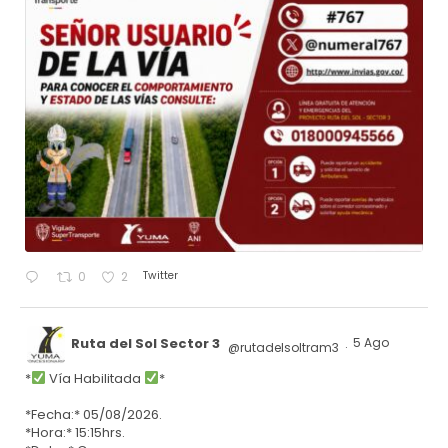
Twitter
0
2
Ruta del Sol Sector 3
5 Ago
@rutadelsoltram3
·
*
Vía Habilitada
*
*Fecha:* 05/08/2026.
*Hora:* 15:15hrs.