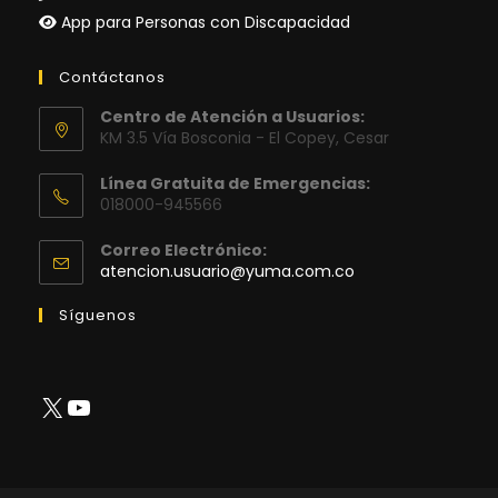
App para Personas con Discapacidad
Contáctanos
Centro de Atención a Usuarios:
KM 3.5 Vía Bosconia - El Copey, Cesar
Línea Gratuita de Emergencias:
018000-945566
Correo Electrónico:
Se
atencion.usuario@yuma.com.co
abre
en
Síguenos
tu
aplicación
X
YouTube