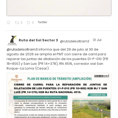
Twitter
0
0
Ruta del Sol Sector 3
31 Jul
@rutadelsoltram3
·
@rutadelsoltram3
informa que del 29 de julio al 30 de
agosto de 2026 se amplía el PMT con cierre de carril para
reparar las juntas de dilatación de los puentes 01-P-010 (PR
18+800) y San Luis (PR 14+378), RN 4516, corredor vial San
Roque–La Loma (Cesar).