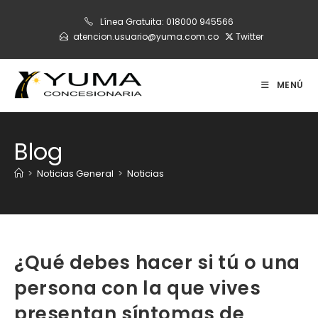
Ir
Línea Gratuita:
018000 945566
al
atencion.usuario@yuma.com.co
Twitter
contenido
MENÚ
Blog
>
Noticias General
>
Noticias
¿Qué debes hacer si tú o una
persona con la que vives
presentan síntomas de