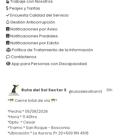
Trabaje con Nosotros
Peajes y Tarifas
Encuesta Calidad del Servicio
Gestión Anticorrupción
Notificaciones por Aviso
Notificaciones Prediales
Notificaciones por Edicto
Política de Tratamiento de la Información
Contáctenos
App para Personas con Discapacidad
Ruta del Sol Sector 3
10h
@rutadelsoltram3
·
*
Cierre total de vía
*
*Fecha:* 05/08/2026
*Hora:* 11:40hrs
*Dpto.:* Cesar
*Tramo:* San Roque - Bosconia.
*Ubicación:* La Aurora, Pr 20+500 RN 4516