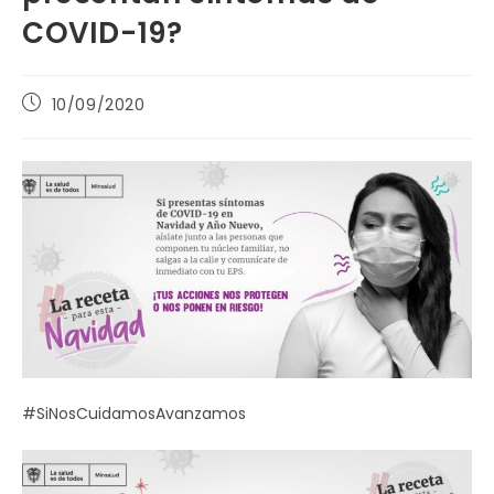
COVID-19?
Publicación
10/09/2020
de
la
entrada:
#SiNosCuidamosAvanzamos