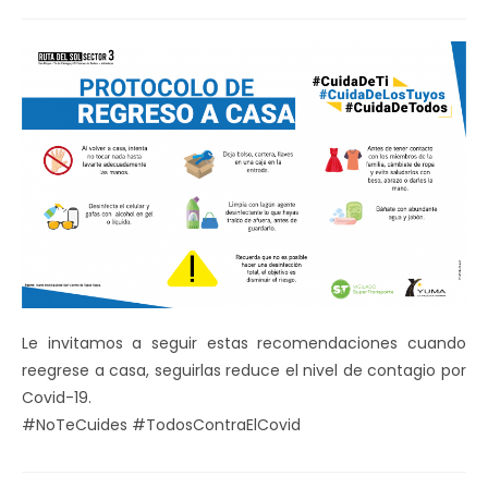
de
la
entrada:
Le invitamos a seguir estas recomendaciones cuando
reegrese a casa, seguirlas reduce el nivel de contagio por
Covid-19.
#NoTeCuides #TodosContraElCovid