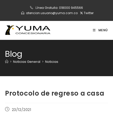
Ir
Línea Gratuita:
018000 945566
al
atencion.usuario@yuma.com.co
Twitter
contenido
MENÚ
Blog
>
Noticias General
>
Noticias
Protocolo de regreso a casa
Publicación
23/12/2021