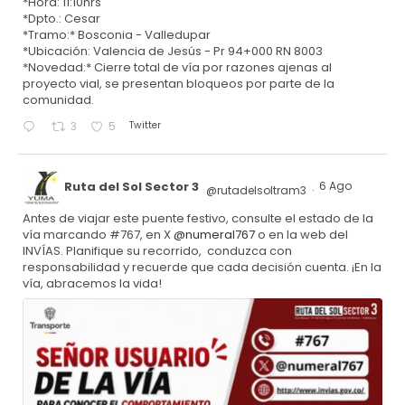
*Hora: 11:10hrs
*Dpto.: Cesar
*Tramo:* Bosconia - Valledupar
*Ubicación: Valencia de Jesús - Pr 94+000 RN 8003
*Novedad:* Cierre total de vía por razones ajenas al
proyecto vial, se presentan bloqueos por parte de la
comunidad.
Twitter
3
5
Ruta del Sol Sector 3
6 Ago
@rutadelsoltram3
·
Antes de viajar este puente festivo, consulte el estado de la
vía marcando #767, en X
@numeral767
o en la web del
INVÍAS. Planifique su recorrido, conduzca con
responsabilidad y recuerde que cada decisión cuenta. ¡En la
vía, abracemos la vida!