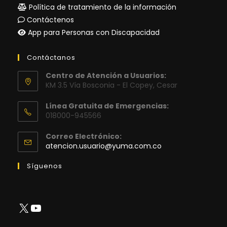
Política de tratamiento de la información
Contáctenos
App para Personas con Discapacidad
Contáctanos
Centro de Atención a Usuarios:
KM 3.5 Vía Bosconia - El Copey, Cesar
Línea Gratuita de Emergencias:
018000-945566
Correo Electrónico:
Se
atencion.usuario@yuma.com.co
abre
en
Síguenos
tu
aplicación
X
YouTube