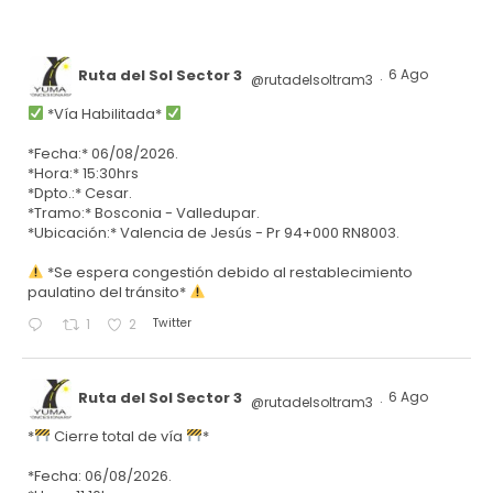
Ruta del Sol Sector 3
6 Ago
@rutadelsoltram3
·
*Vía Habilitada*
*Fecha:* 06/08/2026.
*Hora:* 15:30hrs
*Dpto.:* Cesar.
*Tramo:* Bosconia - Valledupar.
*Ubicación:* Valencia de Jesús - Pr 94+000 RN8003.
*Se espera congestión debido al restablecimiento
paulatino del tránsito*
Twitter
1
2
Ruta del Sol Sector 3
6 Ago
@rutadelsoltram3
·
*
Cierre total de vía
*
*Fecha: 06/08/2026.