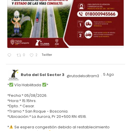
Twitter
0
2
Ruta del Sol Sector 3
5 Ago
@rutadelsoltram3
·
*
Vía Habilitada
*
*Fecha:* 05/08/2026.
*Hora:* 15:15hrs.
*Dpto.:* Cesar.
*Tramo:* San Roque - Bosconia.
*Ubicación:* La Aurora, Pr 20+500 RN 4516.
*
Se espera congestión debido al restablecimiento