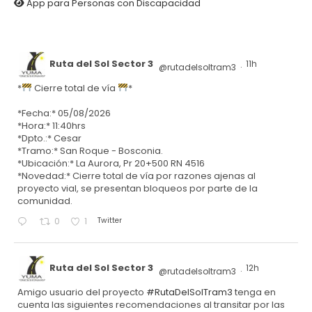
App para Personas con Discapacidad
Ruta del Sol Sector 3
11h
@rutadelsoltram3
·
*
Cierre total de vía
*
*Fecha:* 05/08/2026
*Hora:* 11:40hrs
*Dpto.:* Cesar
*Tramo:* San Roque - Bosconia.
*Ubicación:* La Aurora, Pr 20+500 RN 4516
*Novedad:* Cierre total de vía por razones ajenas al
proyecto vial, se presentan bloqueos por parte de la
comunidad.
Twitter
0
1
Ruta del Sol Sector 3
12h
@rutadelsoltram3
·
Amigo usuario del proyecto
#RutaDelSolTram3
tenga en
cuenta las siguientes recomendaciones al transitar por las