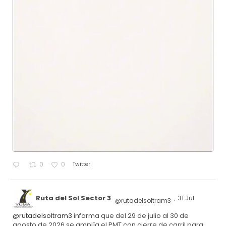
Twitter
0
0
Ruta del Sol Sector 3
31 Jul
@rutadelsoltram3
·
@rutadelsoltram3
informa que del 29 de julio al 30 de
agosto de 2026 se amplía el PMT con cierre de carril para