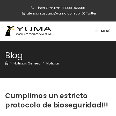
Ir
Línea Gratuita:
018000 945566
al
atencion.usuario@yuma.com.co
Twitter
contenido
MENÚ
Blog
>
Noticias General
>
Noticias
Cumplimos un estricto
protocolo de bioseguridad!!!