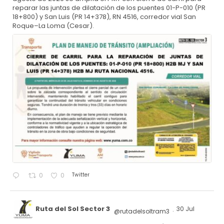
reparar las juntas de dilatación de los puentes 01-P-010 (PR
18+800) y San Luis (PR 14+378), RN 4516, corredor vial San
Roque–La Loma (Cesar).
Twitter
0
0
Ruta del Sol Sector 3
30 Jul
@rutadelsoltram3
·