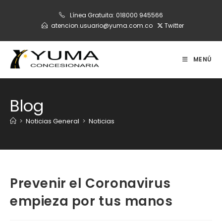
Ir
Línea Gratuita:
018000 945566
al
atencion.usuario@yuma.com.co
Twitter
contenido
MENÚ
Blog
>
Noticias General
>
Noticias
Prevenir el Coronavirus
empieza por tus manos