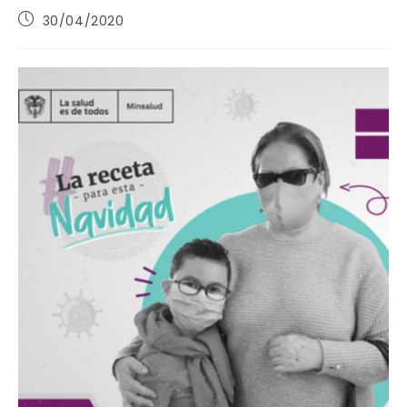
Publicación
30/04/2020
de
la
entrada: