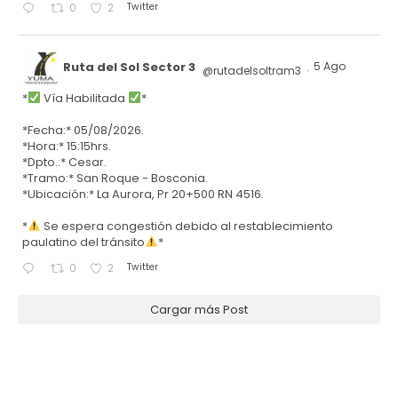
Twitter
0
2
Ruta del Sol Sector 3
5 Ago
@rutadelsoltram3
·
*
Vía Habilitada
*
*Fecha:* 05/08/2026.
*Hora:* 15:15hrs.
*Dpto.:* Cesar.
*Tramo:* San Roque - Bosconia.
*Ubicación:* La Aurora, Pr 20+500 RN 4516.
*
Se espera congestión debido al restablecimiento
paulatino del tránsito
*
Twitter
0
2
Cargar más Post