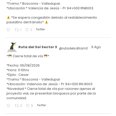
*Tramo:* Bosconia - Valledupar.
*Ubicación:* Valencia de Jesús - Pr 94+000 RN8003.
*Se espera congestión debido al restablecimiento
paulatino del tránsito*
Twitter
1
2
Ruta del Sol Sector 3
6 Ago
@rutadelsoltram3
·
*
Cierre total de vía
*
*Fecha: 06/08/2026.
*Hora: 11:10hrs
*Dpto.: Cesar
*Tramo:* Bosconia - Valledupar
*Ubicación: Valencia de Jesús - Pr 94+000 RN 8003
*Novedad:* Cierre total de vía por razones ajenas al
proyecto vial, se presentan bloqueos por parte de la
comunidad.
Twitter
3
5