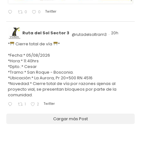
Twitter
0
0
Ruta del Sol Sector 3
20h
@rutadelsoltram3
·
*
Cierre total de vía
*
*Fecha:* 05/08/2026
*Hora:* 11:40hrs
*Dpto.:* Cesar
*Tramo:* San Roque - Bosconia.
*Ubicación:* La Aurora, Pr 20+500 RN 4516
*Novedad:* Cierre total de vía por razones ajenas al
proyecto vial, se presentan bloqueos por parte de la
comunidad.
Twitter
1
2
Cargar más Post