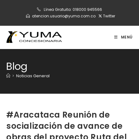
Ir
Línea Gratuita:
018000 945566
al
atencion.usuario@yuma.com.co
Twitter
contenido
MENÚ
Blog
>
Noticias General
#Aracataca Reunión de
socialización de avance de
obras del proyecto Ruta del