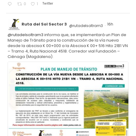
Twitter
0
1
Ruta del Sol Sector 3
16h
@rutadelsoltram3
·
@rutadelsoltram3
informa que, se implementará un Plan de
Manejo de Tránsito para la construcción de la vía nueva
desde la abscisa K 00+000 a la Abscisa K 00+ 516 Hito 21B1 VN
– Tramo 4, Ruta Nacional 4518. Corredor vial Fundación –
Ciénaga (Magdalena).