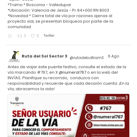
*Tramo:* Bosconia - Valledupar
*Ubicación: Valencia de Jesús - Pr 94+000 RN 8003
*Novedad:* Cierre total de vía por razones ajenas al
proyecto vial, se presentan bloqueos por parte de la
comunidad.
Twitter
3
5
Ruta del Sol Sector 3
6 Ago
@rutadelsoltram3
·
Antes de viajar este puente festivo, consulte el estado de la
vía marcando #767, en X
@numeral767
o en la web del
INVÍAS. Planifique su recorrido, conduzca con
responsabilidad y recuerde que cada decisión cuenta. ¡En la
vía, abracemos la vida!