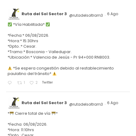
Ruta del Sol Sector 3
6 Ago
@rutadelsoltram3
·
*Vía Habilitada*
*Fecha:* 06/08/2026.
*Hora:* 15:30hrs
*Dpto.:* Cesar.
*Tramo:* Bosconia - Valledupar.
*Ubicación:* Valencia de Jesús - Pr 94+000 RN8003.
*Se espera congestión debido al restablecimiento
paulatino del tránsito*
Twitter
1
2
Ruta del Sol Sector 3
6 Ago
@rutadelsoltram3
·
*
Cierre total de vía
*
*Fecha: 06/08/2026.
*Hora: 11:10hrs
*Dpto.: Cesar