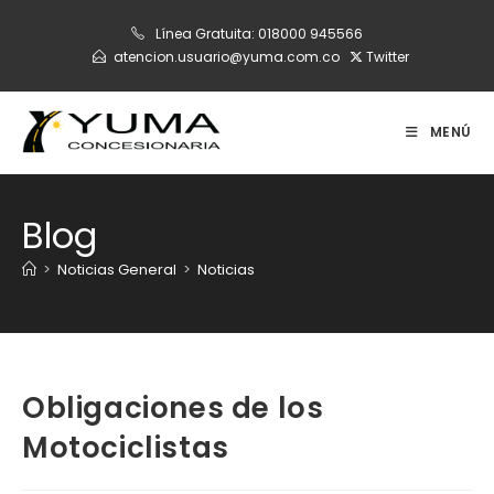
Ir
Línea Gratuita:
018000 945566
al
atencion.usuario@yuma.com.co
Twitter
contenido
MENÚ
Blog
>
Noticias General
>
Noticias
Obligaciones de los
Motociclistas