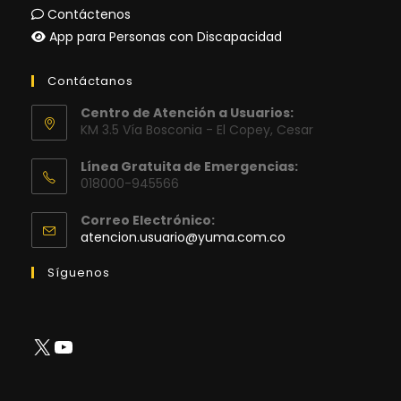
Contáctenos
App para Personas con Discapacidad
Contáctanos
Centro de Atención a Usuarios:
KM 3.5 Vía Bosconia - El Copey, Cesar
Línea Gratuita de Emergencias:
018000-945566
Correo Electrónico:
Se
atencion.usuario@yuma.com.co
abre
en
Síguenos
tu
aplicación
X
YouTube