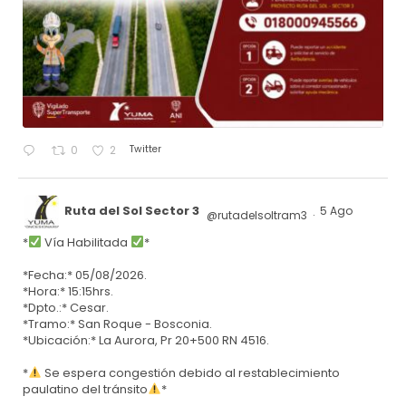
Twitter
0
2
Ruta del Sol Sector 3
5 Ago
@rutadelsoltram3
·
*
Vía Habilitada
*
*Fecha:* 05/08/2026.
*Hora:* 15:15hrs.
*Dpto.:* Cesar.
*Tramo:* San Roque - Bosconia.
*Ubicación:* La Aurora, Pr 20+500 RN 4516.
*
Se espera congestión debido al restablecimiento
paulatino del tránsito
*