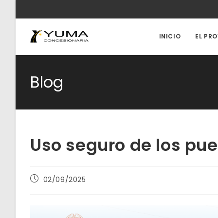
Ir
al
contenido
INICIO
EL PR
Blog
Uso seguro de los pu
Publicación
02/09/2025
de
la
entrada: