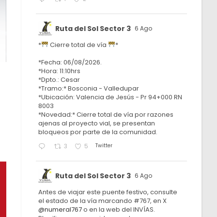
Ruta del Sol Sector 3
6 Ago
*
Cierre total de vía
*
*Fecha: 06/08/2026.
*Hora: 11:10hrs
*Dpto.: Cesar
*Tramo:* Bosconia - Valledupar
*Ubicación: Valencia de Jesús - Pr 94+000 RN
8003
*Novedad:* Cierre total de vía por razones
ajenas al proyecto vial, se presentan
bloqueos por parte de la comunidad.
Twitter
3
5
Ruta del Sol Sector 3
6 Ago
Antes de viajar este puente festivo, consulte
el estado de la vía marcando #767, en X
@numeral767
o en la web del INVÍAS.