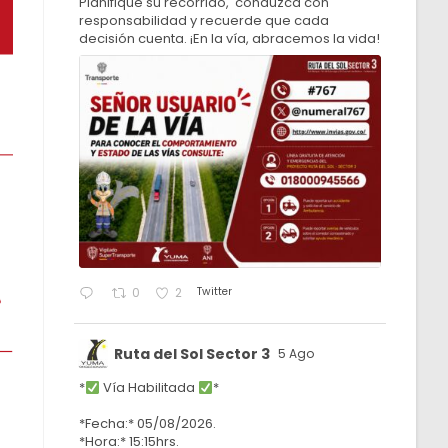
Planifique su recorrido, conduzca con
responsabilidad y recuerde que cada
decisión cuenta. ¡En la vía, abracemos la vida!
Twitter
0
2
Ruta del Sol Sector 3
5 Ago
*
Vía Habilitada
*
*Fecha:* 05/08/2026.
*Hora:* 15:15hrs.