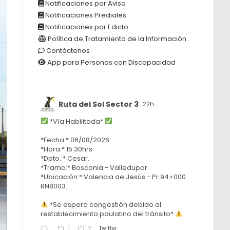
Notificaciones por Aviso
Notificaciones Prediales
Notificaciones por Edicto
Política de Tratamiento de la Información
Contáctenos
App para Personas con Discapacidad
Ruta del Sol Sector 3
22h
*Vía Habilitada*
*Fecha:* 06/08/2026.
*Hora:* 15:30hrs
*Dpto.:* Cesar.
*Tramo:* Bosconia - Valledupar.
*Ubicación:* Valencia de Jesús - Pr 94+000
RN8003.
*Se espera congestión debido al
restablecimiento paulatino del tránsito*
Twitter
1
2