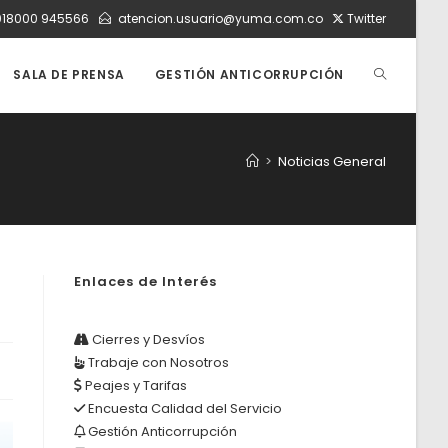
018000 945566
atencion.usuario@yuma.com.co
Twitter
ALTERNAR
SALA DE PRENSA
GESTIÓN ANTICORRUPCIÓN
BÚSQUEDA
>
Noticias General
DE
Enlaces de Interés
LA
Cierres y Desvíos
Trabaje con Nosotros
WEB
Peajes y Tarifas
Encuesta Calidad del Servicio
Gestión Anticorrupción