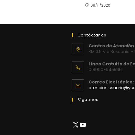
09/11/2020
Contáctanos
Centro de Atención 
KM 3.5 Vía Bosconia -
Línea Gratuita de E
018000-945566
Correo Electrónico:
atencion.usuario@y
Síguenos
X
YouTube