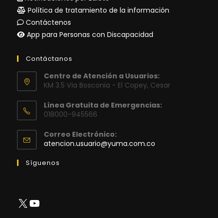
Política de tratamiento de la información
Contáctenos
App para Personas con Discapacidad
Contáctanos
Centro de Atención a Usuarios:
KM 3.5 Vía Bosconia - El Copey, Cesar
Línea Gratuita de Emergencias:
018000-945566
Correo Electrónico:
Se
atencion.usuario@yuma.com.co
abre
en
Síguenos
tu
aplicación
X
YouTube