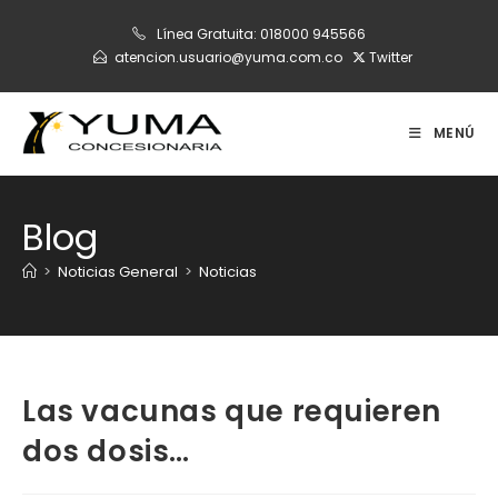
Ir
Línea Gratuita:
018000 945566
al
atencion.usuario@yuma.com.co
Twitter
contenido
MENÚ
Blog
>
Noticias General
>
Noticias
Las vacunas que requieren
dos dosis…