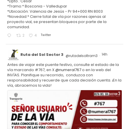
*Dpto.: Cesar
*Tramo:* Bosconia - Valledupar
*Ubicación: Valencia de Jesús - Pr 94+000 RN 8003
*Novedad:* Cierre total de vía por razones ajenas al
proyecto vial, se presentan bloqueos por parte de la
comunidad.
Twitter
2
4
Ruta del Sol Sector 3
14h
@rutadelsoltram3
·
Antes de viajar este puente festivo, consulte el estado de la
vía marcando #767, en X
@numeral767
o en la web del
INVÍAS. Planifique su recorrido, conduzca con
responsabilidad y recuerde que cada decisión cuenta. ¡En la
vía, abracemos la vida!