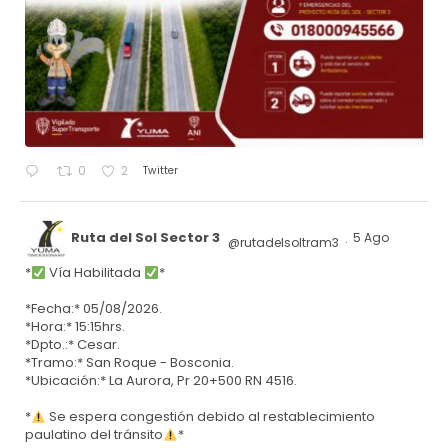
Twitter
0
2
Ruta del Sol Sector 3
5 Ago
@rutadelsoltram3
·
*
Vía Habilitada
*
*Fecha:* 05/08/2026.
*Hora:* 15:15hrs.
*Dpto.:* Cesar.
*Tramo:* San Roque - Bosconia.
*Ubicación:* La Aurora, Pr 20+500 RN 4516.
*
Se espera congestión debido al restablecimiento
paulatino del tránsito
*