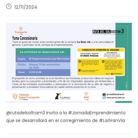
Publicación
12/11/2024
de
la
entrada:
@rutadelsoltram3 Invita a la #JornadaEmprendimiento
que se desarrollará en el corregimiento de #LaGranVía