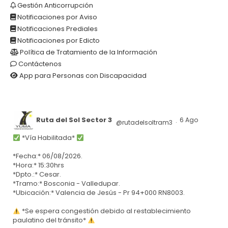
Gestión Anticorrupción
Notificaciones por Aviso
Notificaciones Prediales
Notificaciones por Edicto
Política de Tratamiento de la Información
Contáctenos
App para Personas con Discapacidad
Ruta del Sol Sector 3
6 Ago
@rutadelsoltram3
·
*Vía Habilitada*
*Fecha:* 06/08/2026.
*Hora:* 15:30hrs
*Dpto.:* Cesar.
*Tramo:* Bosconia - Valledupar.
*Ubicación:* Valencia de Jesús - Pr 94+000 RN8003.
*Se espera congestión debido al restablecimiento
paulatino del tránsito*