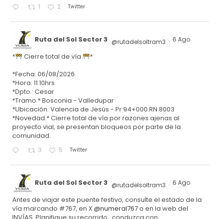
Twitter
1
2
Ruta del Sol Sector 3
6 Ago
@rutadelsoltram3
·
*
Cierre total de vía
*
*Fecha: 06/08/2026.
*Hora: 11:10hrs
*Dpto.: Cesar
*Tramo:* Bosconia - Valledupar
*Ubicación: Valencia de Jesús - Pr 94+000 RN 8003
*Novedad:* Cierre total de vía por razones ajenas al
proyecto vial, se presentan bloqueos por parte de la
comunidad.
Twitter
3
5
Ruta del Sol Sector 3
6 Ago
@rutadelsoltram3
·
Antes de viajar este puente festivo, consulte el estado de la
vía marcando #767, en X
@numeral767
o en la web del
INVÍAS. Planifique su recorrido, conduzca con