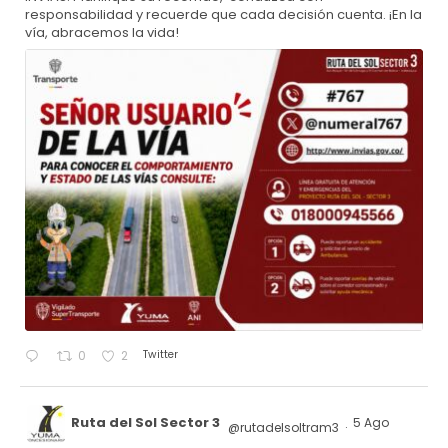
responsabilidad y recuerde que cada decisión cuenta. ¡En la
vía, abracemos la vida!
Twitter
0
2
Ruta del Sol Sector 3
5 Ago
@rutadelsoltram3
·