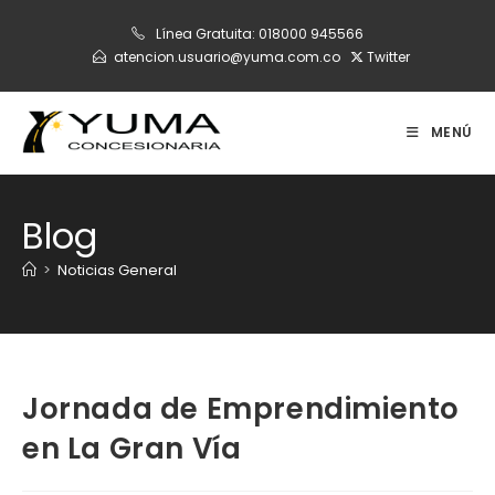
Ir
Línea Gratuita:
018000 945566
al
atencion.usuario@yuma.com.co
Twitter
contenido
MENÚ
Blog
>
Noticias General
Jornada de Emprendimiento
en La Gran Vía