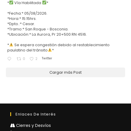
*
Vía Habilitada
*
*Fecha:* 05/08/2026.
*Hora:* 15:15hrs.
*Dpto.:* Cesar.
*Tramo:* San Roque - Bosconia.
*Ubicación:* La Aurora, Pr 20+500 RN 4516.
*
Se espera congestión debido al restablecimiento
paulatino del tránsito
*
Twitter
0
2
Cargar más Post
Enlaces De Interés
Cierres y Desvíos