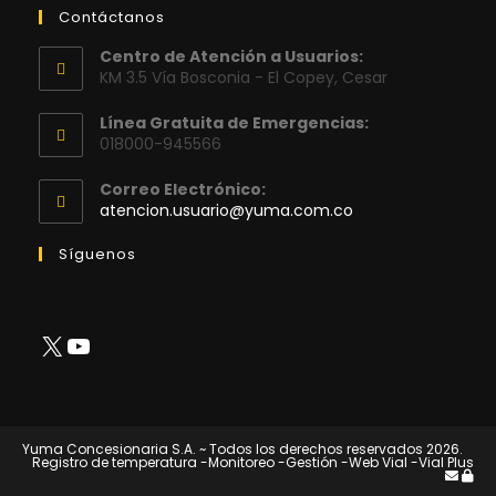
Contáctanos
Centro de Atención a Usuarios:
KM 3.5 Vía Bosconia - El Copey, Cesar
Línea Gratuita de Emergencias:
018000-945566
Correo Electrónico:
Se
atencion.usuario@yuma.com.co
abre
en
Síguenos
tu
aplicación
X
YouTube
Yuma Concesionaria S.A. ~ Todos los derechos reservados 2026.
Registro de temperatura
-Monitoreo
-Gestión
-Web Vial
-Vial Plus