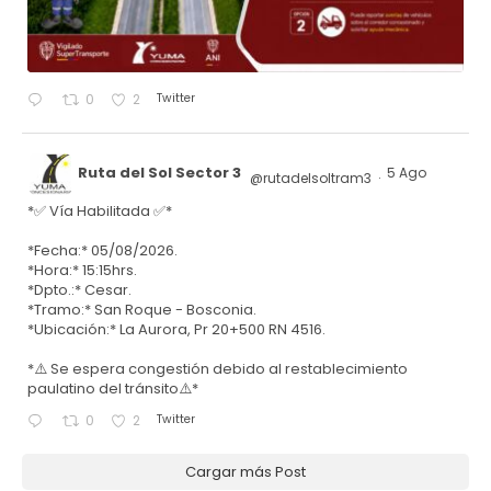
Twitter
0
2
Ruta del Sol Sector 3
5 Ago
@rutadelsoltram3
·
*✅ Vía Habilitada ✅*
*Fecha:* 05/08/2026.
*Hora:* 15:15hrs.
*Dpto.:* Cesar.
*Tramo:* San Roque - Bosconia.
*Ubicación:* La Aurora, Pr 20+500 RN 4516.
*⚠️ Se espera congestión debido al restablecimiento
paulatino del tránsito⚠️*
Twitter
0
2
Cargar más Post