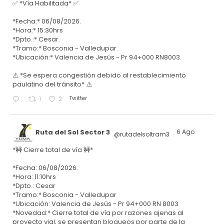
✅ *Vía Habilitada* ✅
*Fecha:* 06/08/2026.
*Hora:* 15:30hrs
*Dpto.:* Cesar.
*Tramo:* Bosconia - Valledupar.
*Ubicación:* Valencia de Jesús - Pr 94+000 RN8003.
⚠️ *Se espera congestión debido al restablecimiento
paulatino del tránsito* ⚠️
Twitter
1
2
Ruta del Sol Sector 3
6 Ago
@rutadelsoltram3
·
*🚧 Cierre total de vía 🚧*
*Fecha: 06/08/2026.
*Hora: 11:10hrs
*Dpto.: Cesar
*Tramo:* Bosconia - Valledupar
*Ubicación: Valencia de Jesús - Pr 94+000 RN 8003
*Novedad:* Cierre total de vía por razones ajenas al
proyecto vial, se presentan bloqueos por parte de la