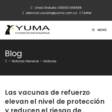
Ir
Línea Gratuita:
018000 945566
al
atencion.usuario@yuma.com.co
Twitter
contenido
MENÚ
Blog
>
Noticias General
>
Noticias
Las vacunas de refuerzo
elevan el nivel de protección
y reducen el riesgo de