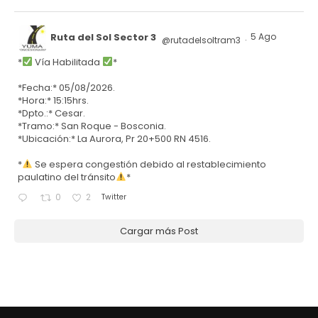
Ruta del Sol Sector 3
5 Ago
@rutadelsoltram3
·
*
Vía Habilitada
*
*Fecha:* 05/08/2026.
*Hora:* 15:15hrs.
*Dpto.:* Cesar.
*Tramo:* San Roque - Bosconia.
*Ubicación:* La Aurora, Pr 20+500 RN 4516.
*
Se espera congestión debido al restablecimiento
paulatino del tránsito
*
Twitter
0
2
Cargar más Post