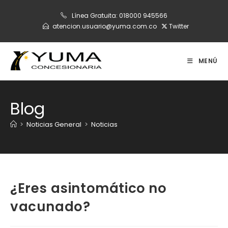
Ir
Línea Gratuita:
018000 945566
al
atencion.usuario@yuma.com.co
Twitter
contenido
MENÚ
Blog
>
Noticias General
>
Noticias
¿Eres asintomático no
vacunado?