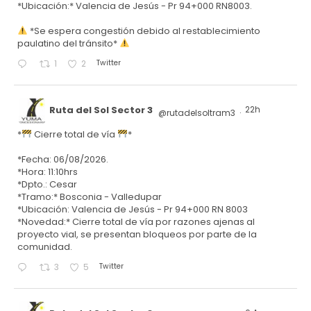
*Ubicación:* Valencia de Jesús - Pr 94+000 RN8003.
*Se espera congestión debido al restablecimiento
paulatino del tránsito*
Twitter
1
2
Ruta del Sol Sector 3
22h
@rutadelsoltram3
·
*
Cierre total de vía
*
*Fecha: 06/08/2026.
*Hora: 11:10hrs
*Dpto.: Cesar
*Tramo:* Bosconia - Valledupar
*Ubicación: Valencia de Jesús - Pr 94+000 RN 8003
*Novedad:* Cierre total de vía por razones ajenas al
proyecto vial, se presentan bloqueos por parte de la
comunidad.
Twitter
3
5