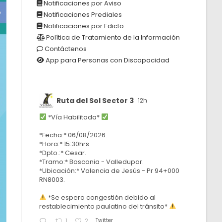
Notificaciones por Aviso
Notificaciones Prediales
Notificaciones por Edicto
Política de Tratamiento de la Información
Contáctenos
App para Personas con Discapacidad
Ruta del Sol Sector 3
12h
*Vía Habilitada*
*Fecha:* 06/08/2026.
*Hora:* 15:30hrs
*Dpto.:* Cesar.
*Tramo:* Bosconia - Valledupar.
*Ubicación:* Valencia de Jesús - Pr 94+000
RN8003.
*Se espera congestión debido al
restablecimiento paulatino del tránsito*
Twitter
1
2