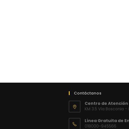
Contáctanos
Centro de Atención 
KM 3.5 Vía Bosconia -
Línea Gratuita de E
018000-945566