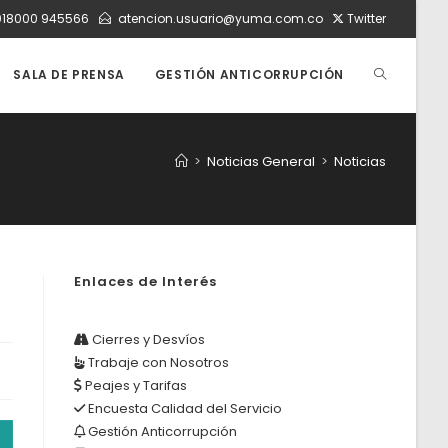
018000 945566
atencion.usuario@yuma.com.co
Twitter
ALTERNAR
SALA DE PRENSA
GESTIÓN ANTICORRUPCIÓN
BÚSQUEDA
>
Noticias General
>
Noticias
DE
Enlaces de Interés
LA
Cierres y Desvíos
Trabaje con Nosotros
WEB
Peajes y Tarifas
Encuesta Calidad del Servicio
Gestión Anticorrupción