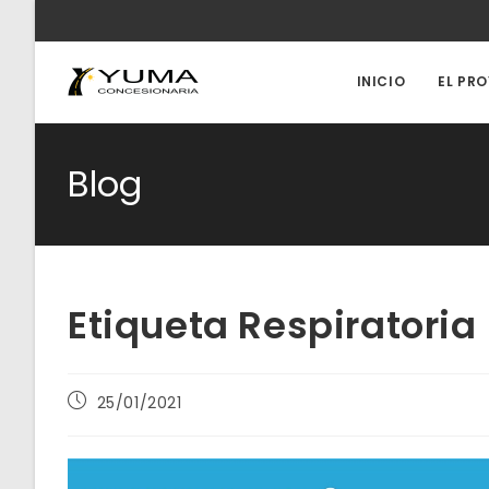
Ir
al
contenido
INICIO
EL PR
Blog
Etiqueta Respiratoria
Publicación
25/01/2021
de
la
entrada: