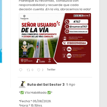
Planifique su recorrido, conduzca con
responsabilidad y recuerde que cada
decisión cuenta. ¡En la vía, abracemos la vida!
Twitter
0
2
Ruta del Sol Sector 3
5 Ago
*
Vía Habilitada
*
*Fecha:* 05/08/2026.
*Hora:* 15:15hrs.