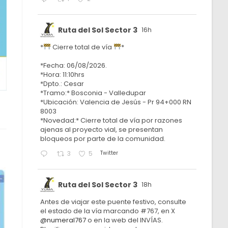
Ruta del Sol Sector 3
16h
*
Cierre total de vía
*
*Fecha: 06/08/2026.
*Hora: 11:10hrs
*Dpto.: Cesar
*Tramo:* Bosconia - Valledupar
*Ubicación: Valencia de Jesús - Pr 94+000 RN
8003
*Novedad:* Cierre total de vía por razones
ajenas al proyecto vial, se presentan
bloqueos por parte de la comunidad.
Twitter
3
5
Ruta del Sol Sector 3
18h
Antes de viajar este puente festivo, consulte
el estado de la vía marcando #767, en X
@numeral767
o en la web del INVÍAS.