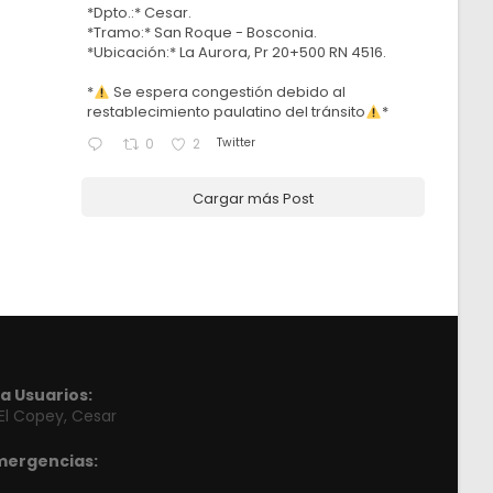
*Dpto.:* Cesar.
*Tramo:* San Roque - Bosconia.
*Ubicación:* La Aurora, Pr 20+500 RN 4516.
*
Se espera congestión debido al
restablecimiento paulatino del tránsito
*
Twitter
0
2
Cargar más Post
a Usuarios:
 El Copey, Cesar
mergencias: