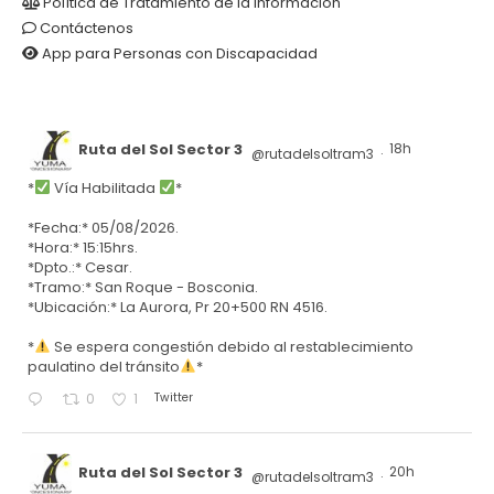
Política de Tratamiento de la Información
Contáctenos
App para Personas con Discapacidad
Ruta del Sol Sector 3
18h
@rutadelsoltram3
·
*
Vía Habilitada
*
*Fecha:* 05/08/2026.
*Hora:* 15:15hrs.
*Dpto.:* Cesar.
*Tramo:* San Roque - Bosconia.
*Ubicación:* La Aurora, Pr 20+500 RN 4516.
*
Se espera congestión debido al restablecimiento
paulatino del tránsito
*
Twitter
0
1
Ruta del Sol Sector 3
20h
@rutadelsoltram3
·