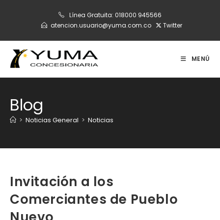
Ir
Línea Gratuita:
018000 945566
al
atencion.usuario@yuma.com.co
Twitter
contenido
MENÚ
Blog
>
Noticias General
>
Noticias
Invitación a los
Comerciantes de Pueblo
Nuevo