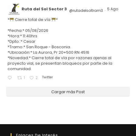
Ruta del Sol Sector 3
5 Ago
@rutadelsoltram3
·
*
Cierre total de vía
*
*Fecha:* 05/08/2026
*Hora:* 11:40hrs
*Dpto.:* Cesar
*Tramo:* San Roque - Bosconia.
*Ubicación:* La Aurora, Pr 20+500 RN 4516
*Novedad:* Cierre total de vía por razones ajenas al
proyecto vial, se presentan bloqueos por parte de la
comunidad.
Twitter
1
2
Cargar más Post
Enlaces De Interés