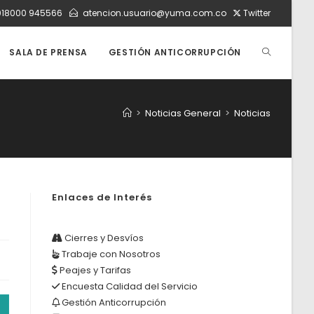
018000 945566
atencion.usuario@yuma.com.co
Twitter
ALTERNAR
SALA DE PRENSA
GESTIÓN ANTICORRUPCIÓN
BÚSQUEDA
>
Noticias General
>
Noticias
DE
Enlaces de Interés
LA
Cierres y Desvíos
Trabaje con Nosotros
WEB
Peajes y Tarifas
Encuesta Calidad del Servicio
Gestión Anticorrupción