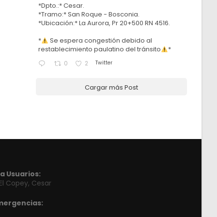
*Dpto.:* Cesar.
*Tramo:* San Roque - Bosconia.
*Ubicación:* La Aurora, Pr 20+500 RN 4516.
*
Se espera congestión debido al
restablecimiento paulatino del tránsito
*
Twitter
0
2
Cargar más Post
a Usuarios:
 El Copey, Cesar
mergencias: