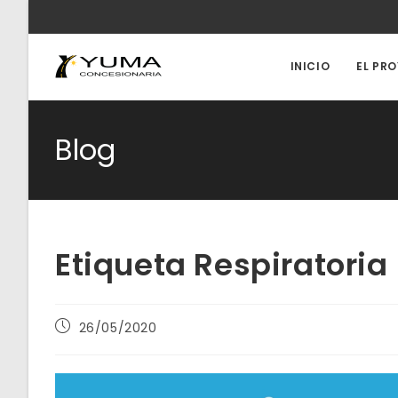
Ir
al
contenido
INICIO
EL PR
Blog
Etiqueta Respiratoria
Publicación
26/05/2020
de
la
entrada: