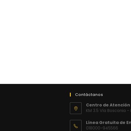
Contáctanos
Centro de Atención 
KM 3.5 Vía Bosconia -
Línea Gratuita de E
018000-945566