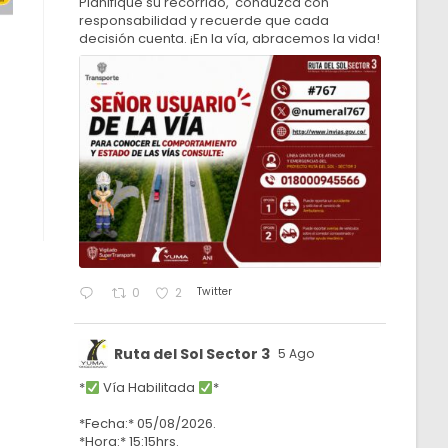
Planifique su recorrido, conduzca con
responsabilidad y recuerde que cada
decisión cuenta. ¡En la vía, abracemos la vida!
Twitter
0
2
Ruta del Sol Sector 3
5 Ago
*
Vía Habilitada
*
*Fecha:* 05/08/2026.
*Hora:* 15:15hrs.