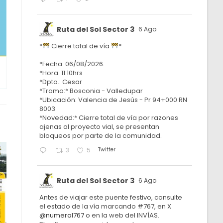
Ruta del Sol Sector 3
6 Ago
*
Cierre total de vía
*
*Fecha: 06/08/2026.
*Hora: 11:10hrs
*Dpto.: Cesar
*Tramo:* Bosconia - Valledupar
*Ubicación: Valencia de Jesús - Pr 94+000 RN
8003
*Novedad:* Cierre total de vía por razones
ajenas al proyecto vial, se presentan
bloqueos por parte de la comunidad.
Twitter
3
5
Ruta del Sol Sector 3
6 Ago
Antes de viajar este puente festivo, consulte
el estado de la vía marcando #767, en X
@numeral767
o en la web del INVÍAS.