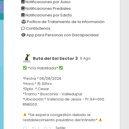
Notificaciones por Aviso
Notificaciones Prediales
Notificaciones por Edicto
Política de Tratamiento de la Información
Contáctenos
App para Personas con Discapacidad
Ruta del Sol Sector 3
6 Ago
*Vía Habilitada*
*Fecha:* 06/08/2026.
*Hora:* 15:30hrs
*Dpto.:* Cesar.
*Tramo:* Bosconia - Valledupar.
*Ubicación:* Valencia de Jesús - Pr 94+000
RN8003.
*Se espera congestión debido al
restablecimiento paulatino del tránsito*
Twitter
1
2