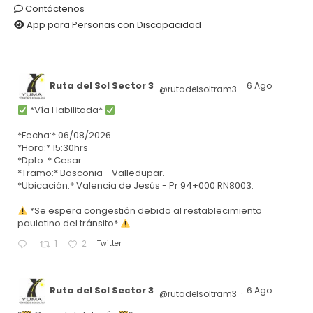
Contáctenos
App para Personas con Discapacidad
Ruta del Sol Sector 3
6 Ago
@rutadelsoltram3
·
*Vía Habilitada*
*Fecha:* 06/08/2026.
*Hora:* 15:30hrs
*Dpto.:* Cesar.
*Tramo:* Bosconia - Valledupar.
*Ubicación:* Valencia de Jesús - Pr 94+000 RN8003.
*Se espera congestión debido al restablecimiento
paulatino del tránsito*
Twitter
1
2
Ruta del Sol Sector 3
6 Ago
@rutadelsoltram3
·