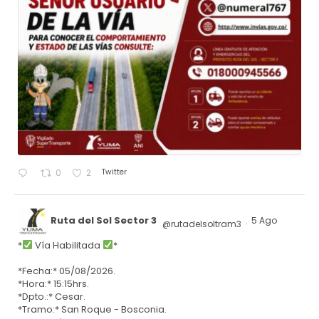
Twitter
0
2
Ruta del Sol Sector 3
5 Ago
@rutadelsoltram3
·
*
Vía Habilitada
*
*Fecha:* 05/08/2026.
*Hora:* 15:15hrs.
*Dpto.:* Cesar.
*Tramo:* San Roque - Bosconia.