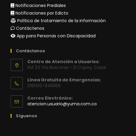
Notificaciones Prediales
Notificaciones por Edicto
Política de tratamiento de la información
Contáctenos
App para Personas con Discapacidad
Contáctanos
Centro de Atención a Usuarios:
KM 3.5 Vía Bosconia - El Copey, Cesar
Línea Gratuita de Emergencias:
018000-945566
Correo Electrónico:
Se
atencion.usuario@yuma.com.co
abre
en
Síguenos
tu
aplicación