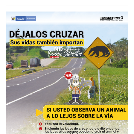
de
la
entrada: