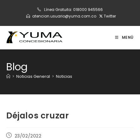
Ir
Línea Gratuita:
018000 945566
al
atencion.usuario@yuma.com.co
Twitter
contenido
MENÚ
Blog
>
Noticias General
>
Noticias
Déjalos cruzar
Publicación
23/02/2022