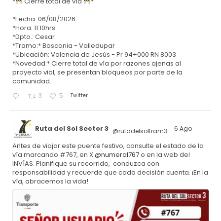
*
Cierre total de vía
*
*Fecha: 06/08/2026.
*Hora: 11:10hrs
*Dpto.: Cesar
*Tramo:* Bosconia - Valledupar
*Ubicación: Valencia de Jesús - Pr 94+000 RN 8003
*Novedad:* Cierre total de vía por razones ajenas al
proyecto vial, se presentan bloqueos por parte de la
comunidad.
Twitter
3
5
Ruta del Sol Sector 3
6 Ago
@rutadelsoltram3
·
Antes de viajar este puente festivo, consulte el estado de la
vía marcando #767, en X
@numeral767
o en la web del
INVÍAS. Planifique su recorrido, conduzca con
responsabilidad y recuerde que cada decisión cuenta. ¡En la
vía, abracemos la vida!