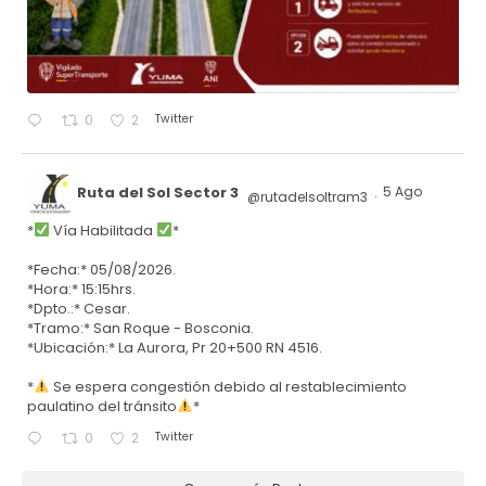
Twitter
0
2
Ruta del Sol Sector 3
5 Ago
@rutadelsoltram3
·
*
Vía Habilitada
*
*Fecha:* 05/08/2026.
*Hora:* 15:15hrs.
*Dpto.:* Cesar.
*Tramo:* San Roque - Bosconia.
*Ubicación:* La Aurora, Pr 20+500 RN 4516.
*
Se espera congestión debido al restablecimiento
paulatino del tránsito
*
Twitter
0
2