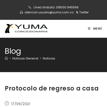
Ir
Línea Gratuita:
018000 945566
al
atencion.usuario@yuma.com.co
Twitter
contenido
MENÚ
Blog
>
Noticias General
>
Noticias
Protocolo de regreso a casa
Publicación
17/06/2021