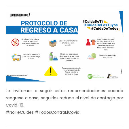
de
la
entrada:
Le invitamos a seguir estas recomendaciones cuando
reegrese a casa, seguirlas reduce el nivel de contagio por
Covid-19.
#NoTeCuides #TodosContraElCovid