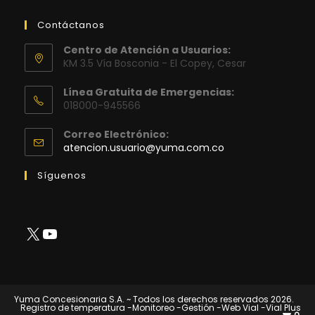
Contáctanos
Centro de Atención a Usuarios:
KM 3.5 Vía Bosconia - El Copey, Cesar
Línea Gratuita de Emergencias:
018000-945566
Correo Electrónico:
Se
atencion.usuario@yuma.com.co
abre
en
Síguenos
tu
aplicación
X
YouTube
Yuma Concesionaria S.A. ~ Todos los derechos reservados 2026.
Registro de temperatura
-Monitoreo
-Gestión
-Web Vial
-Vial Plus