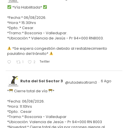
*Vía Habilitada*
*Fecha:* 06/08/2026.
*Hora:* 15:30hrs
*Dpto.:* Cesar.
*Tramo:* Bosconia - Valledupar.
*Ubicación:* Valencia de Jesús - Pr 94+000 RN8003.
*Se espera congestión debido al restablecimiento
paulatino del tránsito*
Twitter
1
2
Ruta del Sol Sector 3
6 Ago
@rutadelsoltram3
·
*
Cierre total de vía
*
*Fecha: 06/08/2026.
*Hora: 11:10hrs
*Dpto.: Cesar
*Tramo:* Bosconia - Valledupar
*Ubicación: Valencia de Jesús - Pr 94+000 RN 8003
*Novedad:* Cierre total de vía por razones ajenas al