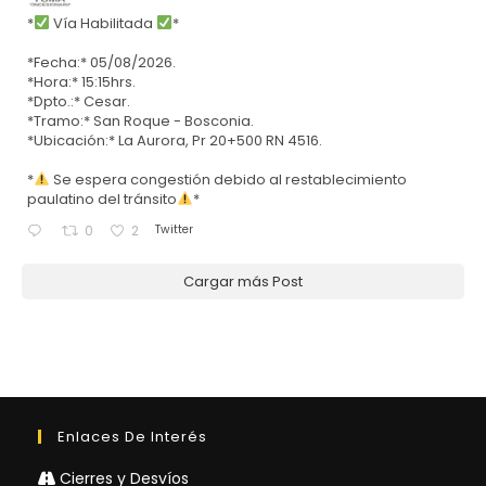
*
Vía Habilitada
*
*Fecha:* 05/08/2026.
*Hora:* 15:15hrs.
*Dpto.:* Cesar.
*Tramo:* San Roque - Bosconia.
*Ubicación:* La Aurora, Pr 20+500 RN 4516.
*
Se espera congestión debido al restablecimiento
paulatino del tránsito
*
Twitter
0
2
Cargar más Post
Enlaces De Interés
Cierres y Desvíos