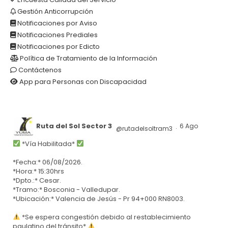
Gestión Anticorrupción
Notificaciones por Aviso
Notificaciones Prediales
Notificaciones por Edicto
Política de Tratamiento de la Información
Contáctenos
App para Personas con Discapacidad
Ruta del Sol Sector 3
6 Ago
@rutadelsoltram3
·
*Vía Habilitada*
*Fecha:* 06/08/2026.
*Hora:* 15:30hrs
*Dpto.:* Cesar.
*Tramo:* Bosconia - Valledupar.
*Ubicación:* Valencia de Jesús - Pr 94+000 RN8003.
*Se espera congestión debido al restablecimiento
paulatino del tránsito*