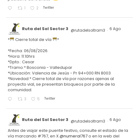
Twitter
1
2
Ruta del Sol Sector 3
6 Ago
@rutadelsoltram3
·
*
Cierre total de vía
*
*Fecha: 06/08/2026.
*Hora: 11:10hrs
*Dpto.: Cesar
*Tramo:* Bosconia - Valledupar
*Ubicación: Valencia de Jesús - Pr 94+000 RN 8003
*Novedad:* Cierre total de vía por razones ajenas al
proyecto vial, se presentan bloqueos por parte de la
comunidad.
Twitter
3
5
Ruta del Sol Sector 3
6 Ago
@rutadelsoltram3
·
Antes de viajar este puente festivo, consulte el estado de la
vía marcando #767, en X
@numeral767
o en la web del