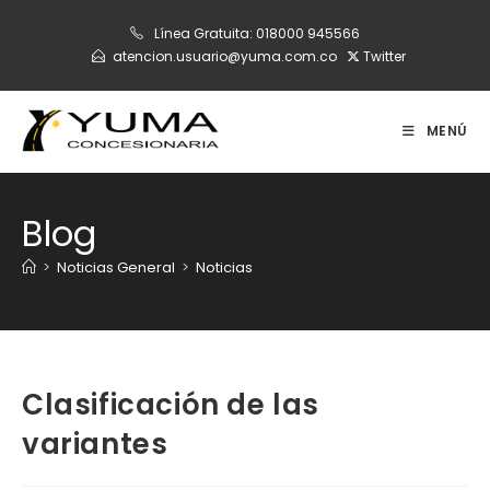
Ir
Línea Gratuita:
018000 945566
al
atencion.usuario@yuma.com.co
Twitter
contenido
MENÚ
Blog
>
Noticias General
>
Noticias
Clasificación de las
variantes