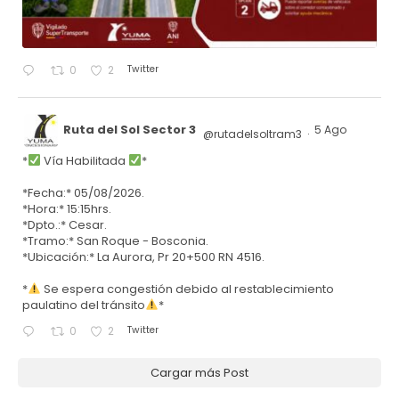
Twitter
0
2
Ruta del Sol Sector 3
5 Ago
@rutadelsoltram3
·
*
Vía Habilitada
*
*Fecha:* 05/08/2026.
*Hora:* 15:15hrs.
*Dpto.:* Cesar.
*Tramo:* San Roque - Bosconia.
*Ubicación:* La Aurora, Pr 20+500 RN 4516.
*
Se espera congestión debido al restablecimiento
paulatino del tránsito
*
Twitter
0
2
Cargar más Post