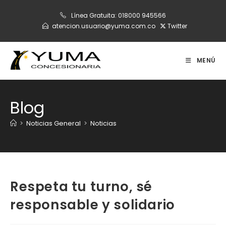
Ir
Línea Gratuita:
018000 945566
al
atencion.usuario@yuma.com.co
Twitter
contenido
MENÚ
Blog
>
Noticias General
>
Noticias
Respeta tu turno, sé
responsable y solidario