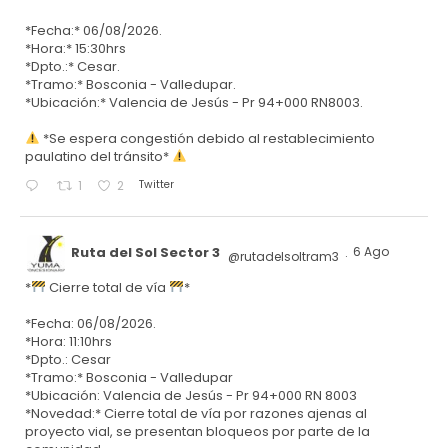
*Fecha:* 06/08/2026.
*Hora:* 15:30hrs
*Dpto.:* Cesar.
*Tramo:* Bosconia - Valledupar.
*Ubicación:* Valencia de Jesús - Pr 94+000 RN8003.
*Se espera congestión debido al restablecimiento
paulatino del tránsito*
Twitter
1
2
Ruta del Sol Sector 3
6 Ago
@rutadelsoltram3
·
*
Cierre total de vía
*
*Fecha: 06/08/2026.
*Hora: 11:10hrs
*Dpto.: Cesar
*Tramo:* Bosconia - Valledupar
*Ubicación: Valencia de Jesús - Pr 94+000 RN 8003
*Novedad:* Cierre total de vía por razones ajenas al
proyecto vial, se presentan bloqueos por parte de la