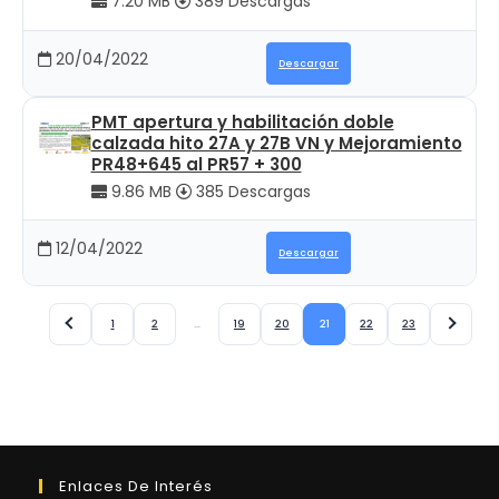
7.20 MB
389 Descargas
20/04/2022
Descargar
PMT apertura y habilitación doble
calzada hito 27A y 27B VN y Mejoramiento
PR48+645 al PR57 + 300
9.86 MB
385 Descargas
12/04/2022
Descargar
1
2
…
19
20
21
22
23
Enlaces De Interés