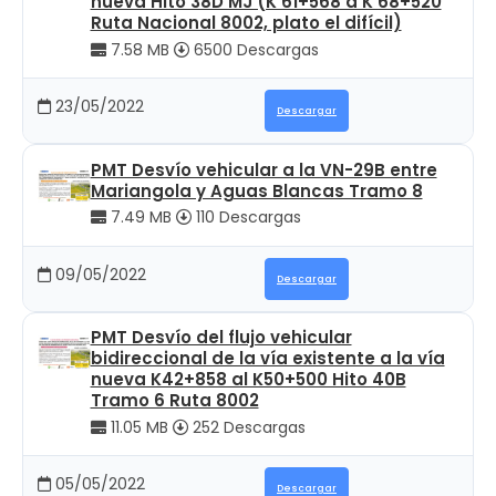
nueva Hito 38D MJ (K 61+568 a K 68+520
Ruta Nacional 8002, plato el difícil)
7.58 MB
6500 Descargas
23/05/2022
Descargar
PMT Desvío vehicular a la VN-29B entre
Mariangola y Aguas Blancas Tramo 8
7.49 MB
110 Descargas
09/05/2022
Descargar
PMT Desvío del flujo vehicular
bidireccional de la vía existente a la vía
nueva K42+858 al K50+500 Hito 40B
Tramo 6 Ruta 8002
11.05 MB
252 Descargas
05/05/2022
Descargar