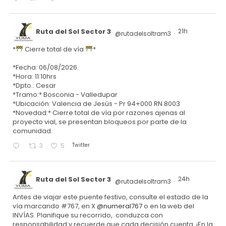
Ruta del Sol Sector 3
21h
@rutadelsoltram3
·
*
Cierre total de vía
*
*Fecha: 06/08/2026.
*Hora: 11:10hrs
*Dpto.: Cesar
*Tramo:* Bosconia - Valledupar
*Ubicación: Valencia de Jesús - Pr 94+000 RN 8003
*Novedad:* Cierre total de vía por razones ajenas al
proyecto vial, se presentan bloqueos por parte de la
comunidad.
Twitter
3
5
Ruta del Sol Sector 3
24h
@rutadelsoltram3
·
Antes de viajar este puente festivo, consulte el estado de la
vía marcando #767, en X
@numeral767
o en la web del
INVÍAS. Planifique su recorrido, conduzca con
responsabilidad y recuerde que cada decisión cuenta. ¡En la