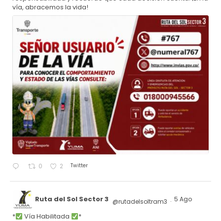
vía, abracemos la vida!
Twitter
0
2
Ruta del Sol Sector 3
5 Ago
@rutadelsoltram3
·
*
Vía Habilitada
*