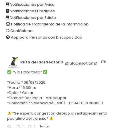
Notificaciones por Aviso
Notificaciones Prediales
Notificaciones por Edicto
Política de Tratamiento de la Información
Contáctenos
App para Personas con Discapacidad
Ruta del Sol Sector 3
17h
@rutadelsoltram3
·
*Vía Habilitada*
*Fecha:* 06/08/2026.
*Hora:* 15:30hrs
*Dpto.:* Cesar.
*Tramo:* Bosconia - Valledupar.
*Ubicación:* Valencia de Jesús - Pr 94+000 RN8003.
*Se espera congestión debido al restablecimiento
paulatino del tránsito*
Twitter
1
2