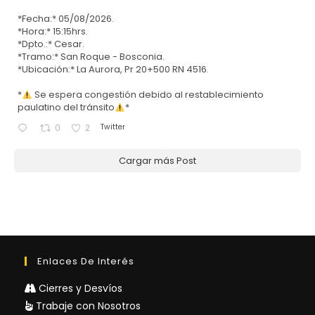
*Fecha:* 05/08/2026.
*Hora:* 15:15hrs.
*Dpto.:* Cesar.
*Tramo:* San Roque - Bosconia.
*Ubicación:* La Aurora, Pr 20+500 RN 4516.
*
Se espera congestión debido al restablecimiento
paulatino del tránsito
*
Twitter
0
2
Cargar más Post
Enlaces De Interés
Cierres y Desvíos
Trabaje con Nosotros