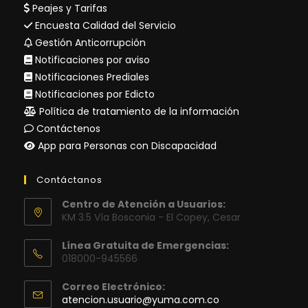
Peajes y Tarifas
Encuesta Calidad del Servicio
Gestión Anticorrupción
Notificaciones por aviso
Notificaciones Prediales
Notificaciones por Edicto
Política de tratamiento de la información
Contáctenos
App para Personas con Discapacidad
Contáctanos
Centro de Atención a Usuarios:
KM 3.5 Vía Bosconia - El Copey, Cesar
Línea Gratuita de Emergencias:
018000-945566
Correo Electrónico:
Se
atencion.usuario@yuma.com.co