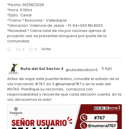
*Fecha: 06/08/2026.
*Hora: 11:10hrs
*Dpto.: Cesar
*Tramo:* Bosconia - Valledupar
*Ubicación: Valencia de Jesús - Pr 94+000 RN 8003
*Novedad:* Cierre total de vía por razones ajenas al
proyecto vial, se presentan bloqueos por parte de la
comunidad.
Twitter
3
5
Ruta del Sol Sector 3
6 Ago
@rutadelsoltram3
·
Antes de viajar este puente festivo, consulte el estado de la
vía marcando #767, en X
@numeral767
o en la web del
INVÍAS. Planifique su recorrido, conduzca con
responsabilidad y recuerde que cada decisión cuenta. ¡En la
vía, abracemos la vida!