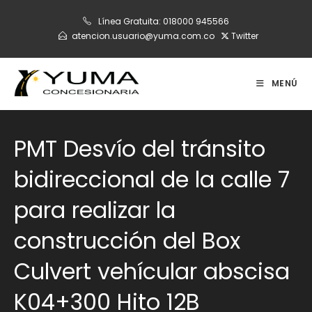
Ir
Línea Gratuita:
018000 945566
al
atencion.usuario@yuma.com.co
Twitter
contenido
MENÚ
PMT Desvío del tránsito
bidireccional de la calle 7
para realizar la
construcción del Box
Culvert vehícular abscisa
K04+300 Hito 12B