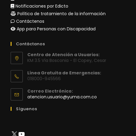
Notificaciones por Edicto
Política de tratamiento de la información
Contáctenos
App para Personas con Discapacidad
Contáctanos
Centro de Atención a Usuarios:
KM 3.5 Vía Bosconia - El Copey, Cesar
Línea Gratuita de Emergencias:
018000-945566
Correo Electrónico:
Se
atencion.usuario@yuma.com.co
abre
en
Síguenos
tu
aplicación
X
YouTube