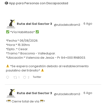
App para Personas con Discapacidad
Ruta del Sol Sector 3
6 Ago
@rutadelsoltram3
·
*Vía Habilitada*
*Fecha:* 06/08/2026.
*Hora:* 15:30hrs
*Dpto.:* Cesar.
*Tramo:* Bosconia - Valledupar.
*Ubicación:* Valencia de Jesús - Pr 94+000 RN8003.
*Se espera congestión debido al restablecimiento
paulatino del tránsito*
Twitter
1
2
Ruta del Sol Sector 3
6 Ago
@rutadelsoltram3
·
*
Cierre total de vía
*