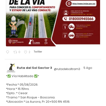
Twitter
0
2
Ruta del Sol Sector 3
5 Ago
@rutadelsoltram3
·
*
Vía Habilitada
*
*Fecha:* 05/08/2026.
*Hora:* 15:15hrs.
*Dpto.:* Cesar.
*Tramo:* San Roque - Bosconia.
*Ubicación:* La Aurora, Pr 20+500 RN 4516.