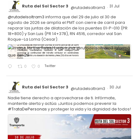
Ruta del Sol Sector 3
31 Jul
@rutadelsoltram3
·
@rutadelsoltram3
informa que del 29 de julio al 30 de
agosto de 2026 se amplía el PMT con cierre de carril para
reparar las juntas de dilatación de los puentes 01-P-010 (PR
18+800) y San Luis (PR 14+378), RN 4516, corredor vial San
Roque–La Loma (Cesar).
Twitter
0
0
Ruta del Sol Sector 3
30 Jul
@rutadelsoltram3
·
Nadie tiene derecho a aprovecharse de ti. Infórmate,
mantente alerta y actúa. ¡Juntos podemos prevenir la
#TrataDePersonas
y proteger la vida y la dignidad de todos!