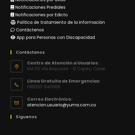
Notificaciones Prediales
Notificaciones por Edicto
Política de tratamiento de la información
Contáctenos
App para Personas con Discapacidad
Contáctanos
Centro de Atención a Usuarios:
KM 3.5 Vía Bosconia - El Copey, Cesar
Línea Gratuita de Emergencias:
018000-945566
Correo Electrónico:
Se
atencion.usuario@yuma.com.co
abre
en
Síguenos
tu
aplicación