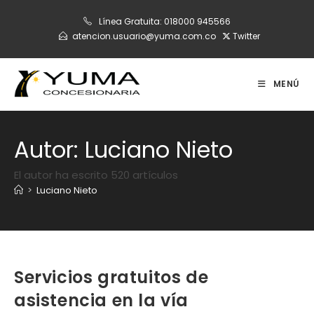
Ir
Línea Gratuita:
018000 945566
al
atencion.usuario@yuma.com.co
Twitter
contenido
MENÚ
Autor:
Luciano Nieto
El autor ha escrito 520 artículos
>
Luciano Nieto
Servicios gratuitos de
asistencia en la vía