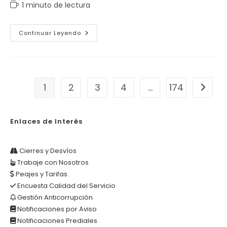
de
de
Tiempo
1 minuto de lectura
la
la
de
entrada:
entrada:
lectura:
Señor
Continuar Leyendo
Usuario
De
La
Vía
1
2
3
4
…
174
Ir a la
Enlaces de Interés
Cierres y Desvíos
Trabaje con Nosotros
Peajes y Tarifas
Encuesta Calidad del Servicio
Gestión Anticorrupción
Notificaciones por Aviso
Notificaciones Prediales