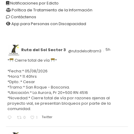
Notificaciones por Edicto
Política de Tratamiento de la Información
Contáctenos
App para Personas con Discapacidad
Ruta del Sol Sector 3
5h
@rutadelsoltram3
·
*
Cierre total de vía
*
*Fecha:* 05/08/2026
*Hora:* 11:40hrs
*Dpto.:* Cesar
*Tramo:* San Roque - Bosconia.
*Ubicación:* La Aurora, Pr 20+500 RN 4516
*Novedad:* Cierre total de vía por razones ajenas al
proyecto vial, se presentan bloqueos por parte de la
comunidad.
Twitter
0
1