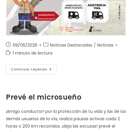
Publicación
Categoría
09/06/2026
Noticias Destacadas
/
Noticias
de
de
Tiempo
1 minuto de lectura
la
la
de
entrada:
entrada:
lectura:
Servicios
Continuar Leyendo
Gratuitos
De
Asistencia
En
La
Vía
Prevé el microsueño
¡Amigo conductor! por la protección de tu vida y las de los
demás usuarios de la vía, realiza pausas activas cada 2
horas o 200 Km recorridos. ¡deja las excusas! prevé el