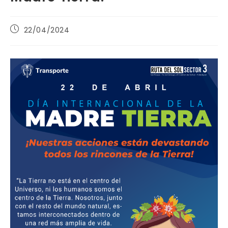
Publicación
22/04/2024
de
la
entrada: