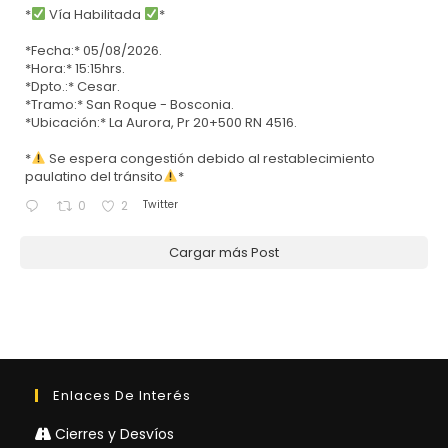
*
Vía Habilitada
*
*Fecha:* 05/08/2026.
*Hora:* 15:15hrs.
*Dpto.:* Cesar.
*Tramo:* San Roque - Bosconia.
*Ubicación:* La Aurora, Pr 20+500 RN 4516.
*
Se espera congestión debido al restablecimiento
paulatino del tránsito
*
Twitter
0
2
Cargar más Post
Enlaces De Interés
Cierres y Desvíos