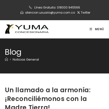
Ir
Línea Gratuita:
018000 945566
al
atencion.usuario@yuma.com.co
Twitter
contenido
MENÚ
Blog
>
Noticias General
Un llamado a la armonía:
¡Reconciliémonos con la
Madre Tierra!