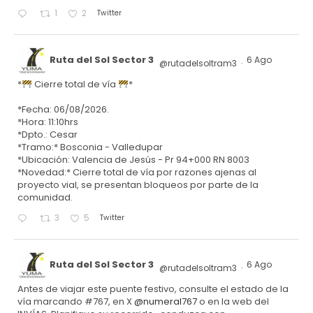
Twitter
1
2
Ruta del Sol Sector 3
6 Ago
@rutadelsoltram3
·
*
Cierre total de vía
*
*Fecha: 06/08/2026.
*Hora: 11:10hrs
*Dpto.: Cesar
*Tramo:* Bosconia - Valledupar
*Ubicación: Valencia de Jesús - Pr 94+000 RN 8003
*Novedad:* Cierre total de vía por razones ajenas al
proyecto vial, se presentan bloqueos por parte de la
comunidad.
Twitter
3
5
Ruta del Sol Sector 3
6 Ago
@rutadelsoltram3
·
Antes de viajar este puente festivo, consulte el estado de la
vía marcando #767, en X
@numeral767
o en la web del