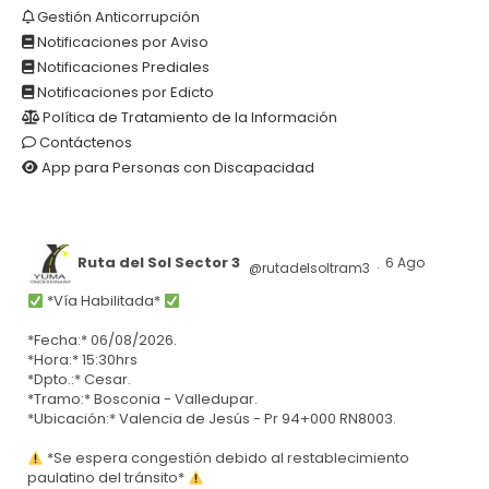
Gestión Anticorrupción
Notificaciones por Aviso
Notificaciones Prediales
Notificaciones por Edicto
Política de Tratamiento de la Información
Contáctenos
App para Personas con Discapacidad
Ruta del Sol Sector 3
6 Ago
@rutadelsoltram3
·
*Vía Habilitada*
*Fecha:* 06/08/2026.
*Hora:* 15:30hrs
*Dpto.:* Cesar.
*Tramo:* Bosconia - Valledupar.
*Ubicación:* Valencia de Jesús - Pr 94+000 RN8003.
*Se espera congestión debido al restablecimiento
paulatino del tránsito*