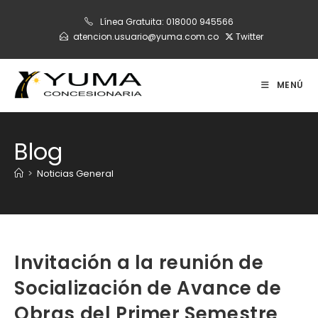
Ir
Línea Gratuita:
018000 945566
al
atencion.usuario@yuma.com.co
Twitter
contenido
MENÚ
Blog
>
Noticias General
Invitación a la reunión de
Socialización de Avance de
Obras del Primer Semestre