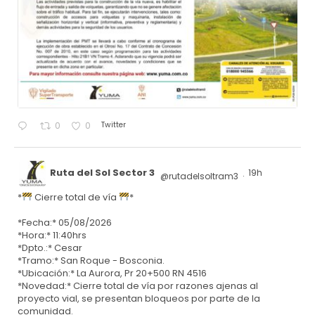
Twitter
0
0
Ruta del Sol Sector 3
19h
@rutadelsoltram3
·
*
Cierre total de vía
*
*Fecha:* 05/08/2026
*Hora:* 11:40hrs
*Dpto.:* Cesar
*Tramo:* San Roque - Bosconia.
*Ubicación:* La Aurora, Pr 20+500 RN 4516
*Novedad:* Cierre total de vía por razones ajenas al
proyecto vial, se presentan bloqueos por parte de la
comunidad.