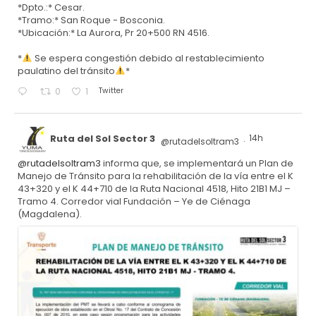
*Dpto.:* Cesar.
*Tramo:* San Roque - Bosconia.
*Ubicación:* La Aurora, Pr 20+500 RN 4516.
*
Se espera congestión debido al restablecimiento
paulatino del tránsito
*
Twitter
0
1
Ruta del Sol Sector 3
14h
@rutadelsoltram3
·
@rutadelsoltram3
informa que, se implementará un Plan de
Manejo de Tránsito para la rehabilitación de la vía entre el K
43+320 y el K 44+710 de la Ruta Nacional 4518, Hito 21B1 MJ –
Tramo 4. Corredor vial Fundación – Ye de Ciénaga
(Magdalena).