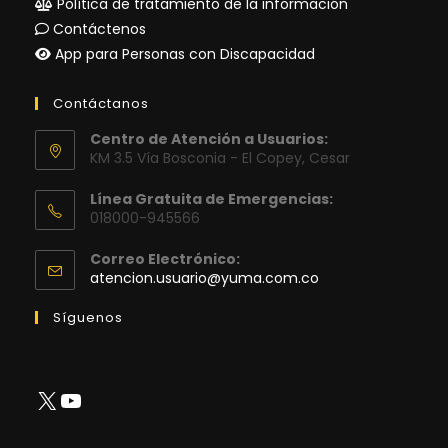
Política de tratamiento de la información
Contáctenos
App para Personas con Discapacidad
Contáctanos
Centro de Atención a Usuarios:
KM 3.5 Vía Bosconia - El Copey, Cesar
Línea Gratuita de Emergencias:
018000-945566
Correo Electrónico:
Se
atencion.usuario@yuma.com.co
abre
en
Síguenos
tu
aplicación
X
YouTube