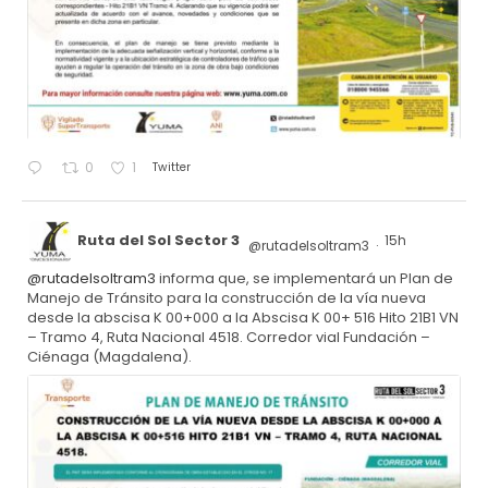
Twitter
0
1
Ruta del Sol Sector 3
15h
@rutadelsoltram3
·
@rutadelsoltram3
informa que, se implementará un Plan de
Manejo de Tránsito para la construcción de la vía nueva
desde la abscisa K 00+000 a la Abscisa K 00+ 516 Hito 21B1 VN
– Tramo 4, Ruta Nacional 4518. Corredor vial Fundación –
Ciénaga (Magdalena).