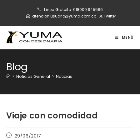
Ir
Línea Gratuita:
018000 945566
al
atencion.usuario@yuma.com.co
Twitter
contenido
MENÚ
Blog
>
Noticias General
>
Noticias
Viaje con comodidad
Publicación
29/06/2017