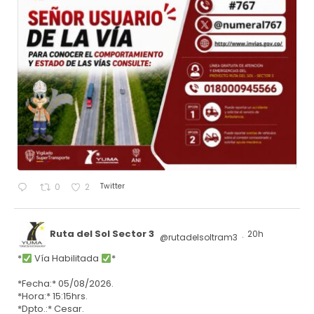
Twitter
0
2
Ruta del Sol Sector 3
20h
@rutadelsoltram3
·
*
Vía Habilitada
*
*Fecha:* 05/08/2026.
*Hora:* 15:15hrs.
*Dpto.:* Cesar.