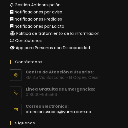
Gestión Anticorrupción
Notificaciones por aviso
Notificaciones Prediales
Notificaciones por Edicto
Política de tratamiento de la información
Contáctenos
App para Personas con Discapacidad
Contáctanos
Centro de Atención a Usuarios:
KM 3.5 Vía Bosconia - El Copey, Cesar
Línea Gratuita de Emergencias:
018000-945566
Correo Electrónico:
Se
atencion.usuario@yuma.com.co
abre
en
Síguenos
tu