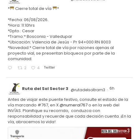
*
Cierre total de vía
*
*Fecha: 06/08/2026.
*Hora: 11:10hrs
*Dpto.: Cesar
*Tramo:* Bosconia - Valledupar
*Ubicación: Valencia de Jesús - Pr 94+000 RN 8003
*Novedad:* Cierre total de vía por razones ajenas al
proyecto vial, se presentan bloqueos por parte de la
comunidad.
Twitter
2
4
Ruta del Sol Sector 3
6h
@rutadelsoltram3
·
Antes de viajar este puente festivo, consulte el estado de la
vía marcando #767, en X
@numeral767
o en la web del
INVÍAS. Planifique su recorrido, conduzca con
responsabilidad y recuerde que cada decisión cuenta. ¡En la
vía, abracemos la vida!