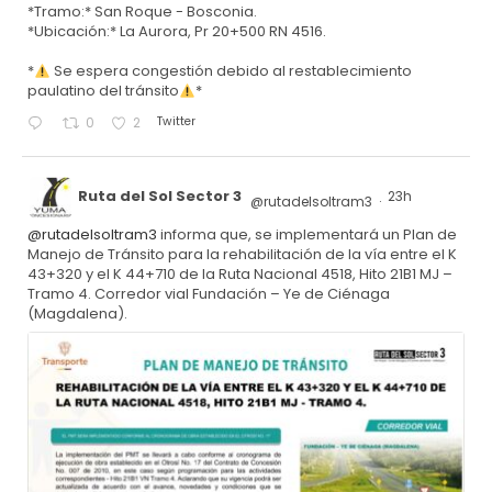
*Tramo:* San Roque - Bosconia.
*Ubicación:* La Aurora, Pr 20+500 RN 4516.
*
Se espera congestión debido al restablecimiento
paulatino del tránsito
*
Twitter
0
2
Ruta del Sol Sector 3
23h
@rutadelsoltram3
·
@rutadelsoltram3
informa que, se implementará un Plan de
Manejo de Tránsito para la rehabilitación de la vía entre el K
43+320 y el K 44+710 de la Ruta Nacional 4518, Hito 21B1 MJ –
Tramo 4. Corredor vial Fundación – Ye de Ciénaga
(Magdalena).