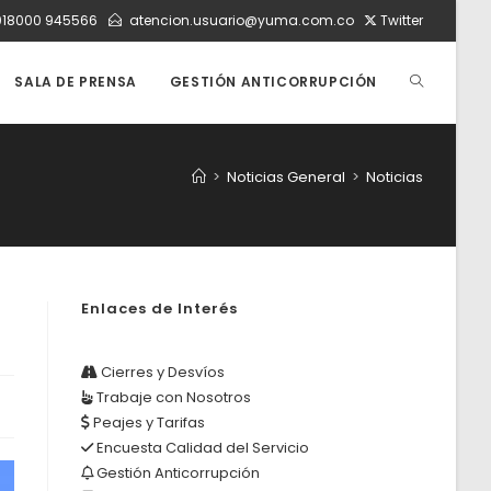
018000 945566
atencion.usuario@yuma.com.co
Twitter
ALTERNAR
SALA DE PRENSA
GESTIÓN ANTICORRUPCIÓN
BÚSQUEDA
>
Noticias General
>
Noticias
DE
Enlaces de Interés
LA
Cierres y Desvíos
Trabaje con Nosotros
WEB
Peajes y Tarifas
Encuesta Calidad del Servicio
Gestión Anticorrupción