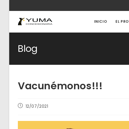
Ir
al
contenido
INICIO
EL PR
Blog
Vacunémonos!!!
Publicación
12/07/2021
de
la
entrada: