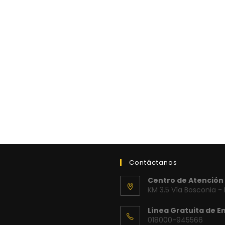
Contáctanos
Centro de Atención 
KM 3.5 Vía Bosconia -
Línea Gratuita de E
018000-945566