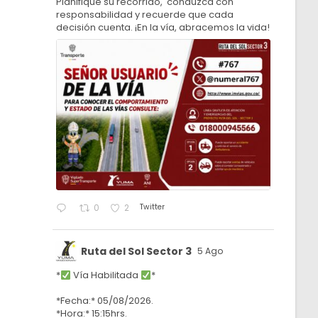
Planifique su recorrido, conduzca con
responsabilidad y recuerde que cada
decisión cuenta. ¡En la vía, abracemos la vida!
Twitter
0
2
Ruta del Sol Sector 3
5 Ago
*
Vía Habilitada
*
*Fecha:* 05/08/2026.
*Hora:* 15:15hrs.