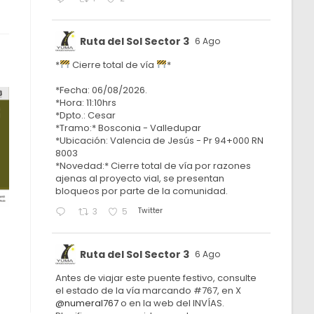
Ruta del Sol Sector 3
6 Ago
*
Cierre total de vía
*
*Fecha: 06/08/2026.
*Hora: 11:10hrs
*Dpto.: Cesar
*Tramo:* Bosconia - Valledupar
*Ubicación: Valencia de Jesús - Pr 94+000 RN
8003
*Novedad:* Cierre total de vía por razones
ajenas al proyecto vial, se presentan
bloqueos por parte de la comunidad.
Twitter
3
5
Ruta del Sol Sector 3
6 Ago
Antes de viajar este puente festivo, consulte
el estado de la vía marcando #767, en X
@numeral767
o en la web del INVÍAS.