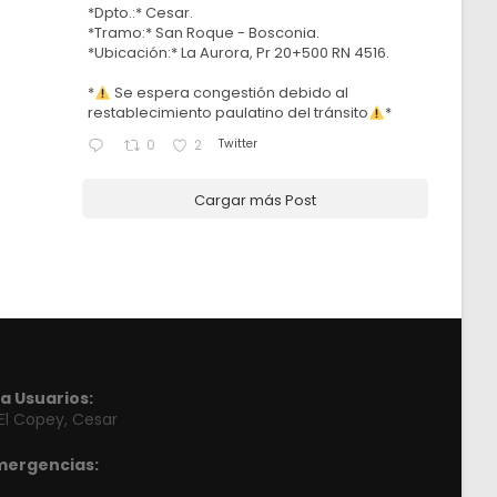
*Dpto.:* Cesar.
*Tramo:* San Roque - Bosconia.
*Ubicación:* La Aurora, Pr 20+500 RN 4516.
*
Se espera congestión debido al
restablecimiento paulatino del tránsito
*
Twitter
0
2
Cargar más Post
a Usuarios:
 El Copey, Cesar
mergencias: