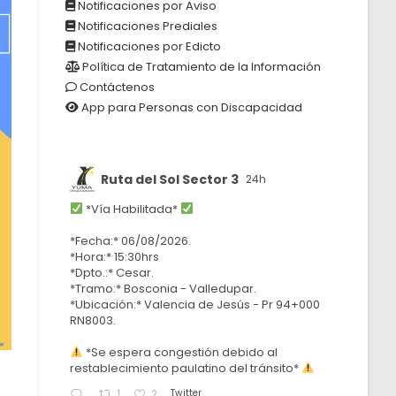
Notificaciones por Aviso
Notificaciones Prediales
Notificaciones por Edicto
Política de Tratamiento de la Información
Contáctenos
App para Personas con Discapacidad
Ruta del Sol Sector 3
24h
*Vía Habilitada*
*Fecha:* 06/08/2026.
*Hora:* 15:30hrs
*Dpto.:* Cesar.
*Tramo:* Bosconia - Valledupar.
*Ubicación:* Valencia de Jesús - Pr 94+000
RN8003.
*Se espera congestión debido al
restablecimiento paulatino del tránsito*
Twitter
1
2