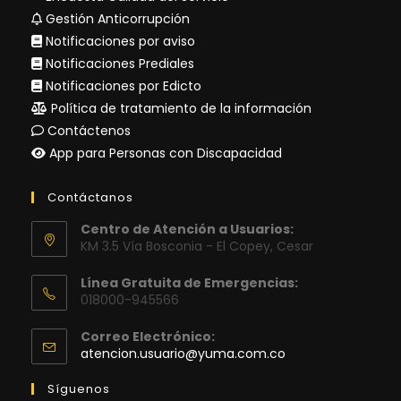
Gestión Anticorrupción
Notificaciones por aviso
Notificaciones Prediales
Notificaciones por Edicto
Política de tratamiento de la información
Contáctenos
App para Personas con Discapacidad
Contáctanos
Centro de Atención a Usuarios:
KM 3.5 Vía Bosconia - El Copey, Cesar
Línea Gratuita de Emergencias:
018000-945566
Correo Electrónico:
Se
atencion.usuario@yuma.com.co
abre
en
Síguenos