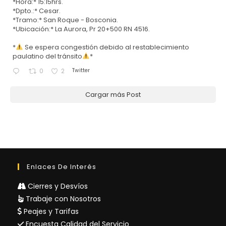
*Hora:* 15:15hrs.
*Dpto.:* Cesar.
*Tramo:* San Roque - Bosconia.
*Ubicación:* La Aurora, Pr 20+500 RN 4516.
*
Se espera congestión debido al restablecimiento
paulatino del tránsito
*
Twitter
0
2
Cargar más Post
Enlaces De Interés
Cierres y Desvíos
Trabaje con Nosotros
Peajes y Tarifas
Encuesta Calidad del Servicio