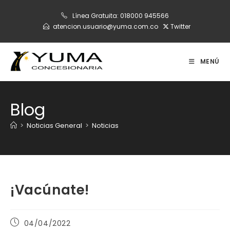
Ir
Línea Gratuita:
018000 945566
al
atencion.usuario@yuma.com.co
Twitter
contenido
MENÚ
Blog
>
Noticias General
>
Noticias
¡Vacúnate!
Publicación
04/04/2022