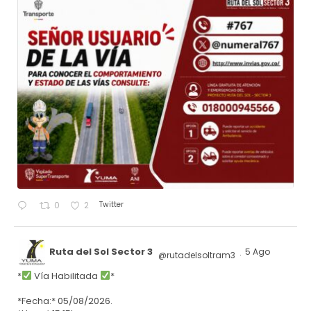
Twitter
0
2
Ruta del Sol Sector 3
5 Ago
@rutadelsoltram3
·
*
Vía Habilitada
*
*Fecha:* 05/08/2026.