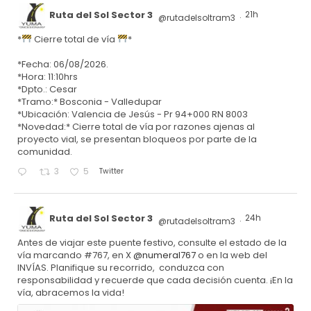
Ruta del Sol Sector 3
21h
@rutadelsoltram3
·
*
Cierre total de vía
*
*Fecha: 06/08/2026.
*Hora: 11:10hrs
*Dpto.: Cesar
*Tramo:* Bosconia - Valledupar
*Ubicación: Valencia de Jesús - Pr 94+000 RN 8003
*Novedad:* Cierre total de vía por razones ajenas al
proyecto vial, se presentan bloqueos por parte de la
comunidad.
Twitter
3
5
Ruta del Sol Sector 3
24h
@rutadelsoltram3
·
Antes de viajar este puente festivo, consulte el estado de la
vía marcando #767, en X
@numeral767
o en la web del
INVÍAS. Planifique su recorrido, conduzca con
responsabilidad y recuerde que cada decisión cuenta. ¡En la
vía, abracemos la vida!