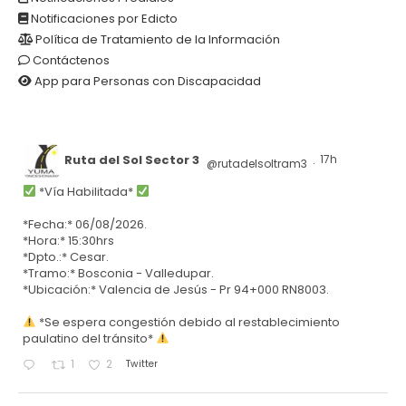
Notificaciones por Edicto
Política de Tratamiento de la Información
Contáctenos
App para Personas con Discapacidad
Ruta del Sol Sector 3
17h
@rutadelsoltram3
·
*Vía Habilitada*
*Fecha:* 06/08/2026.
*Hora:* 15:30hrs
*Dpto.:* Cesar.
*Tramo:* Bosconia - Valledupar.
*Ubicación:* Valencia de Jesús - Pr 94+000 RN8003.
*Se espera congestión debido al restablecimiento
paulatino del tránsito*
Twitter
1
2