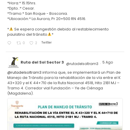
*Hora:* 15:15hrs.
*Dpto.:* Cesar.
*Tramo:* San Roque - Bosconia.
*Ubicación:* La Aurora, Pr 20+500 RN 4516.
*
Se espera congestión debido al restablecimiento
paulatino del tránsito
*
Twitter
0
2
Ruta del Sol Sector 3
5 Ago
@rutadelsoltram3
·
@rutadelsoltram3
informa que, se implementará un Plan de
Manejo de Tránsito para la rehabilitación de la vía entre el K
43+320 y el K 44+710 de la Ruta Nacional 4518, Hito 21B1 MJ –
Tramo 4. Corredor vial Fundación – Ye de Ciénaga
(Magdalena).