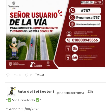
Twitter
0
2
Ruta del Sol Sector 3
23h
@rutadelsoltram3
·
*
Vía Habilitada
*
*Fecha:* 05/08/2026.