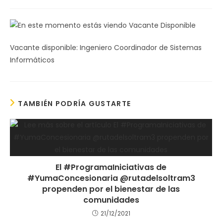
de
la
entrada:
Vacante disponible: Ingeniero Coordinador de Sistemas
Informáticos
TAMBIÉN PODRÍA GUSTARTE
El #ProgramaIniciativas de
#YumaConcesionaria @rutadelsoltram3
propenden por el bienestar de las
comunidades
21/12/2021