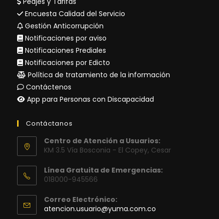
Peajes y Tarifas
Encuesta Calidad del Servicio
Gestión Anticorrupción
Notificaciones por aviso
Notificaciones Prediales
Notificaciones por Edicto
Política de tratamiento de la información
Contáctenos
App para Personas con Discapacidad
Contáctanos
Centro de Atención a Usuarios:
KM 3.5 Vía Bosconia - El Copey, Cesar
Línea Gratuita de Emergencias:
018000-945566
Correo Electrónico:
Se
atencion.usuario@yuma.com.co
abre