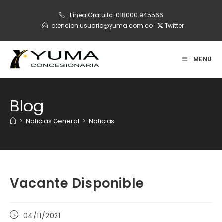
Ir
Línea Gratuita:
018000 945566
al
atencion.usuario@yuma.com.co
Twitter
contenido
MENÚ
Blog
>
Noticias General
>
Noticias
Vacante Disponible
Publicación
04/11/2021