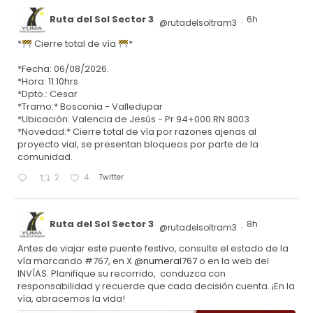
Ruta del Sol Sector 3
6h
@rutadelsoltram3
·
*
Cierre total de vía
*
*Fecha: 06/08/2026.
*Hora: 11:10hrs
*Dpto.: Cesar
*Tramo:* Bosconia - Valledupar
*Ubicación: Valencia de Jesús - Pr 94+000 RN 8003
*Novedad:* Cierre total de vía por razones ajenas al
proyecto vial, se presentan bloqueos por parte de la
comunidad.
Twitter
2
4
Ruta del Sol Sector 3
8h
@rutadelsoltram3
·
Antes de viajar este puente festivo, consulte el estado de la
vía marcando #767, en X
@numeral767
o en la web del
INVÍAS. Planifique su recorrido, conduzca con
responsabilidad y recuerde que cada decisión cuenta. ¡En la
vía, abracemos la vida!