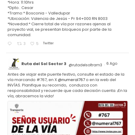
*Hora: 11:10hrs
*Dpto.: Cesar
*Tramo:* Bosconia - Valledupar
*Ubicación: Valencia de Jesús - Pr 94+000 RN 8003
*Novedad:* Cierre total de vía por razones ajenas al
proyecto vial, se presentan bloqueos por parte de la
comunidad.
Twitter
3
5
Ruta del Sol Sector 3
6 Ago
@rutadelsoltram3
·
Antes de viajar este puente festivo, consulte el estado de la
vía marcando #767, en X
@numeral767
o en la web del
INVÍAS. Planifique su recorrido, conduzca con
responsabilidad y recuerde que cada decisión cuenta. ¡En la
vía, abracemos la vida!