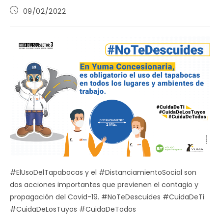
Publicación
09/02/2022
de
la
entrada:
#ElUsoDelTapabocas y el #DistanciamientoSocial son
dos acciones importantes que previenen el contagio y
propagación del Covid-19. #NoTeDescuides #CuidaDeTi
#CuidaDeLosTuyos #CuidaDeTodos