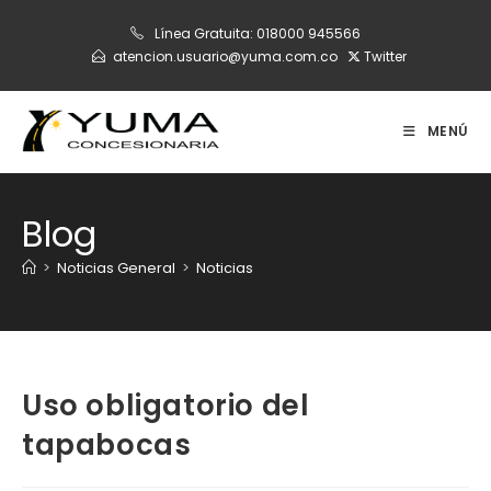
Ir
Línea Gratuita:
018000 945566
al
atencion.usuario@yuma.com.co
Twitter
contenido
MENÚ
Blog
>
Noticias General
>
Noticias
Uso obligatorio del
tapabocas