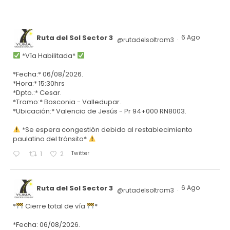
Ruta del Sol Sector 3
6 Ago
@rutadelsoltram3
·
*Vía Habilitada*
*Fecha:* 06/08/2026.
*Hora:* 15:30hrs
*Dpto.:* Cesar.
*Tramo:* Bosconia - Valledupar.
*Ubicación:* Valencia de Jesús - Pr 94+000 RN8003.
*Se espera congestión debido al restablecimiento
paulatino del tránsito*
Twitter
1
2
Ruta del Sol Sector 3
6 Ago
@rutadelsoltram3
·
*
Cierre total de vía
*
*Fecha: 06/08/2026.