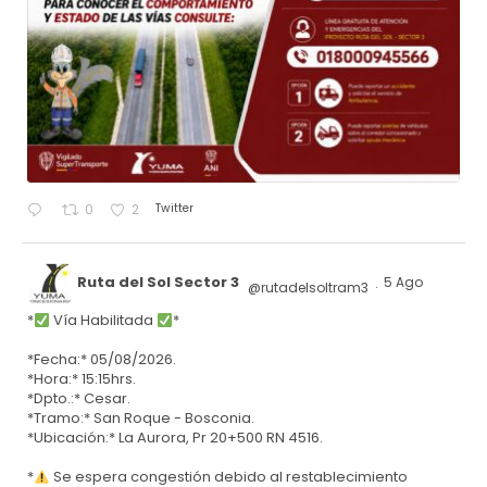
Twitter
0
2
Ruta del Sol Sector 3
5 Ago
@rutadelsoltram3
·
*
Vía Habilitada
*
*Fecha:* 05/08/2026.
*Hora:* 15:15hrs.
*Dpto.:* Cesar.
*Tramo:* San Roque - Bosconia.
*Ubicación:* La Aurora, Pr 20+500 RN 4516.
*
Se espera congestión debido al restablecimiento