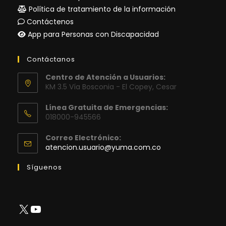
Política de tratamiento de la información
Contáctenos
App para Personas con Discapacidad
Contáctanos
Centro de Atención a Usuarios:
KM 3.5 Vía Bosconia - El Copey, Cesar
Línea Gratuita de Emergencias:
018000-945566
Correo Electrónico:
Se
atencion.usuario@yuma.com.co
abre
en
Síguenos
tu
aplicación
X
YouTube