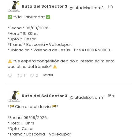
Ruta del Sol Sector 3
11h
@rutadelsoltram3
·
*Vía Habilitada*
*Fecha:* 06/08/2026.
*Hora:* 15:30hrs
*Dpto.:* Cesar.
*Tramo:* Bosconia - Valledupar.
*Ubicación:* Valencia de Jesús - Pr 94+000 RN8003.
*Se espera congestión debido al restablecimiento
paulatino del tránsito*
Twitter
1
2
Ruta del Sol Sector 3
15h
@rutadelsoltram3
·
*
Cierre total de vía
*
*Fecha: 06/08/2026.
*Hora: 11:10hrs
*Dpto.: Cesar
*Tramo:* Bosconia - Valledupar