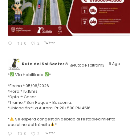
Twitter
0
2
Ruta del Sol Sector 3
5 Ago
@rutadelsoltram3
·
*
Vía Habilitada
*
*Fecha:* 05/08/2026.
*Hora:* 15:15hrs.
*Dpto.:* Cesar.
*Tramo:* San Roque - Bosconia.
*Ubicación:* La Aurora, Pr 20+500 RN 4516.
*
Se espera congestión debido al restablecimiento
paulatino del tránsito
*
Twitter
0
2