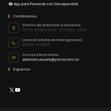
App para Personas con Discapacidad
Contáctanos
Centro de Atención a Usuarios:
KM 3.5 Vía Bosconia - El Copey, Cesar
Línea Gratuita de Emergencias:
018000-945566
Correo Electrónico:
Se
atencion.usuario@yuma.com.co
abre
en
Síguenos
tu
aplicación
X
YouTube