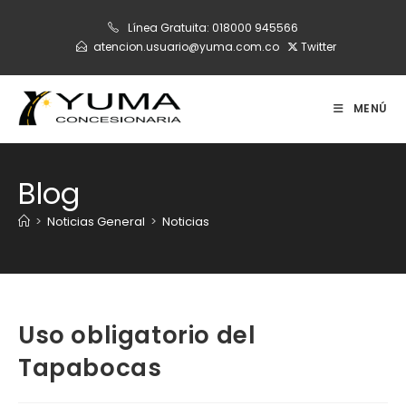
Ir
Línea Gratuita:
018000 945566
al
atencion.usuario@yuma.com.co
Twitter
contenido
MENÚ
Blog
>
Noticias General
>
Noticias
Uso obligatorio del
Tapabocas