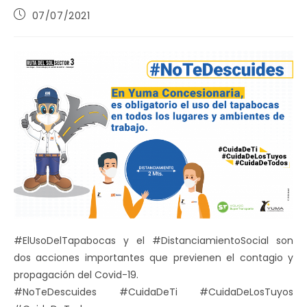
Publicación
07/07/2021
de
la
entrada:
#ElUsoDelTapabocas y el #DistanciamientoSocial son
dos acciones importantes que previenen el contagio y
propagación del Covid-19.
#NoTeDescuides #CuidaDeTi #CuidaDeLosTuyos