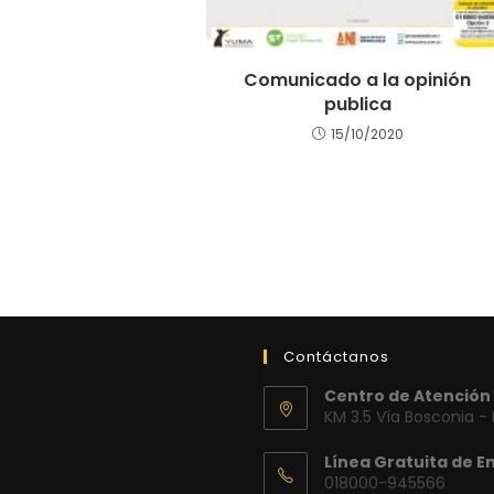
Comunicado a la opinión
publica
15/10/2020
Contáctanos
Centro de Atención 
KM 3.5 Vía Bosconia -
Línea Gratuita de E
018000-945566