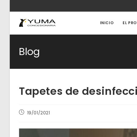
Ir
al
contenido
INICIO
EL PR
Blog
Tapetes de desinfecc
Publicación
19/01/2021
de
la
entrada: