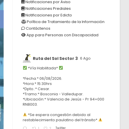
Notificaciones por Aviso
Notificaciones Prediales
Notificaciones por Edicto
Política de Tratamiento de la Información
Contáctenos
App para Personas con Discapacidad
Ruta del Sol Sector 3
6 Ago
*Vía Habilitada*
*Fecha:* 06/08/2026.
*Hora:* 15:30hrs
*Dpto.:* Cesar.
*Tramo:* Bosconia - Valledupar.
*Ubicación:* Valencia de Jesús - Pr 94+000
RN8003.
*Se espera congestión debido al
restablecimiento paulatino del tránsito*
Twitter
1
2