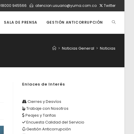
018000 945566
atencion.usuario@yuma.com.co
Twitter
ALTERNAR
SALA DE PRENSA
GESTIÓN ANTICORRUPCIÓN
BÚSQUEDA
>
Noticias General
>
Noticias
DE
Enlaces de Interés
LA
Cierres y Desvíos
Trabaje con Nosotros
WEB
Peajes y Tarifas
Encuesta Calidad del Servicio
Gestión Anticorrupción