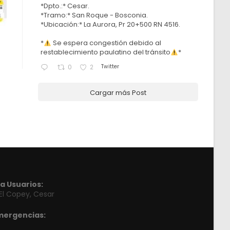
*Dpto.:* Cesar.
*Tramo:* San Roque - Bosconia.
*Ubicación:* La Aurora, Pr 20+500 RN 4516.
*
Se espera congestión debido al
restablecimiento paulatino del tránsito
*
Twitter
0
2
Cargar más Post
a Usuarios:
 El Copey, Cesar
mergencias: