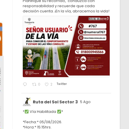
Planifique su recorrido, conduzca con
responsabilidad y recuerde que cada
decisión cuenta. ¡En la vía, abracemos la vida!
Twitter
0
2
Ruta del Sol Sector 3
5 Ago
*
Vía Habilitada
*
*Fecha:* 05/08/2026.
*Hora:* 15:15hrs.