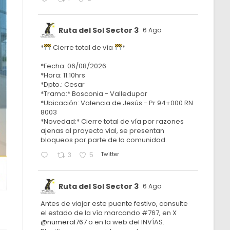
Ruta del Sol Sector 3
6 Ago
*
Cierre total de vía
*
*Fecha: 06/08/2026.
*Hora: 11:10hrs
*Dpto.: Cesar
*Tramo:* Bosconia - Valledupar
*Ubicación: Valencia de Jesús - Pr 94+000 RN
8003
*Novedad:* Cierre total de vía por razones
ajenas al proyecto vial, se presentan
bloqueos por parte de la comunidad.
Twitter
3
5
Ruta del Sol Sector 3
6 Ago
Antes de viajar este puente festivo, consulte
el estado de la vía marcando #767, en X
@numeral767
o en la web del INVÍAS.