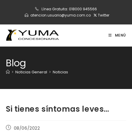
Ir
Línea Gratuita:
018000 945566
al
atencion.usuario@yuma.com.co
Twitter
contenido
MENÚ
Blog
>
Noticias General
>
Noticias
Si tienes síntomas leves…
Publicación
08/06/2022