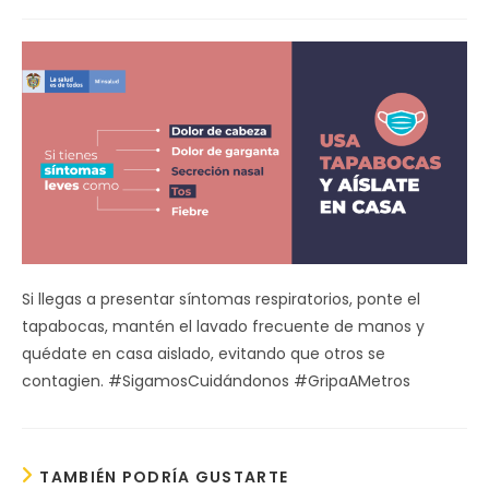
de
la
entrada:
Si llegas a presentar síntomas respiratorios, ponte el
tapabocas, mantén el lavado frecuente de manos y
quédate en casa aislado, evitando que otros se
contagien. #SigamosCuidándonos #GripaAMetros
TAMBIÉN PODRÍA GUSTARTE