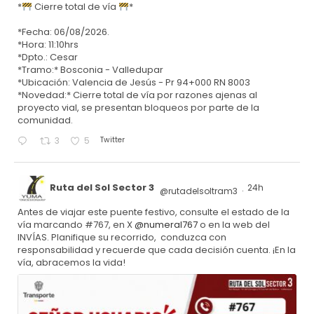
*
Cierre total de vía
*
*Fecha: 06/08/2026.
*Hora: 11:10hrs
*Dpto.: Cesar
*Tramo:* Bosconia - Valledupar
*Ubicación: Valencia de Jesús - Pr 94+000 RN 8003
*Novedad:* Cierre total de vía por razones ajenas al
proyecto vial, se presentan bloqueos por parte de la
comunidad.
Twitter
3
5
Ruta del Sol Sector 3
24h
@rutadelsoltram3
·
Antes de viajar este puente festivo, consulte el estado de la
vía marcando #767, en X
@numeral767
o en la web del
INVÍAS. Planifique su recorrido, conduzca con
responsabilidad y recuerde que cada decisión cuenta. ¡En la
vía, abracemos la vida!