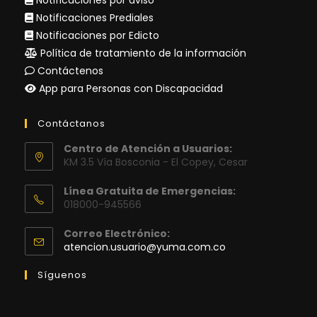
Notificaciones Prediales
Notificaciones por Edicto
Política de tratamiento de la información
Contáctenos
App para Personas con Discapacidad
Contáctanos
Centro de Atención a Usuarios:
KM 3.5 Vía Bosconia - El Copey, Cesar
Línea Gratuita de Emergencias:
018000-945566
Correo Electrónico:
Se
atencion.usuario@yuma.com.co
abre
en
Síguenos
tu
aplicación