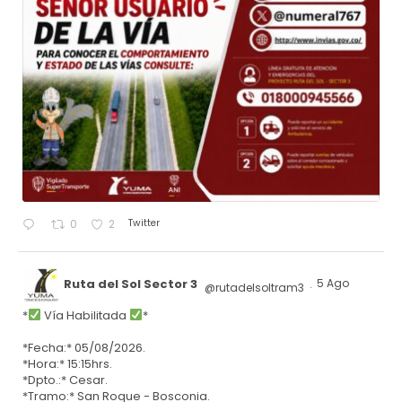
Twitter
0
2
Ruta del Sol Sector 3
5 Ago
@rutadelsoltram3
·
*
Vía Habilitada
*
*Fecha:* 05/08/2026.
*Hora:* 15:15hrs.
*Dpto.:* Cesar.
*Tramo:* San Roque - Bosconia.