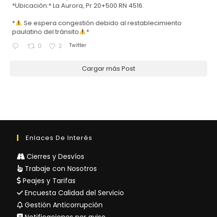
*Ubicación:* La Aurora, Pr 20+500 RN 4516.
*
Se espera congestión debido al restablecimiento
paulatino del tránsito
*
Twitter
0
2
Cargar más Post
Enlaces De Interés
Cierres y Desvíos
Trabaje con Nosotros
Peajes y Tarifas
Encuesta Calidad del Servicio
Gestión Anticorrupción
Notificaciones por aviso