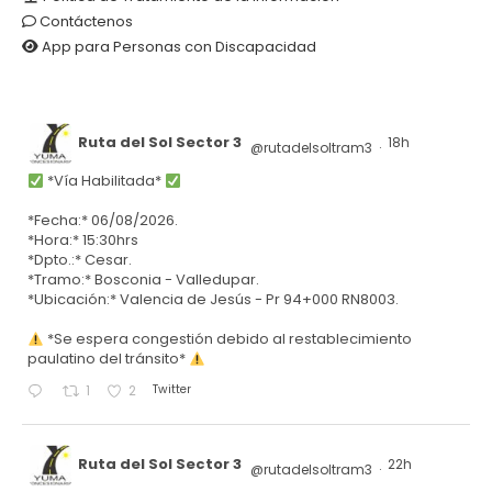
Contáctenos
App para Personas con Discapacidad
Ruta del Sol Sector 3
18h
@rutadelsoltram3
·
*Vía Habilitada*
*Fecha:* 06/08/2026.
*Hora:* 15:30hrs
*Dpto.:* Cesar.
*Tramo:* Bosconia - Valledupar.
*Ubicación:* Valencia de Jesús - Pr 94+000 RN8003.
*Se espera congestión debido al restablecimiento
paulatino del tránsito*
Twitter
1
2
Ruta del Sol Sector 3
22h
@rutadelsoltram3
·