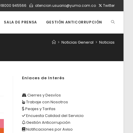
018000 945566
atencion.usuario@yuma.com.co
Twitter
ALTERNAR
SALA DE PRENSA
GESTIÓN ANTICORRUPCIÓN
>
Noticias General
>
Noticias
BÚSQUEDA
DE
Enlaces de Interés
LA
Cierres y Desvíos
Trabaje con Nosotros
Peajes y Tarifas
WEB
Encuesta Calidad del Servicio
Gestión Anticorrupción
Notificaciones por Aviso