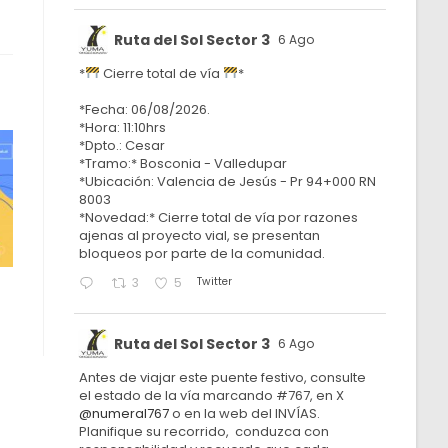
Ruta del Sol Sector 3
6 Ago
*
Cierre total de vía
*
*Fecha: 06/08/2026.
*Hora: 11:10hrs
*Dpto.: Cesar
*Tramo:* Bosconia - Valledupar
*Ubicación: Valencia de Jesús - Pr 94+000 RN
8003
*Novedad:* Cierre total de vía por razones
ajenas al proyecto vial, se presentan
bloqueos por parte de la comunidad.
Twitter
3
5
-
Ruta del Sol Sector 3
6 Ago
Antes de viajar este puente festivo, consulte
el estado de la vía marcando #767, en X
@numeral767
o en la web del INVÍAS.
Planifique su recorrido, conduzca con