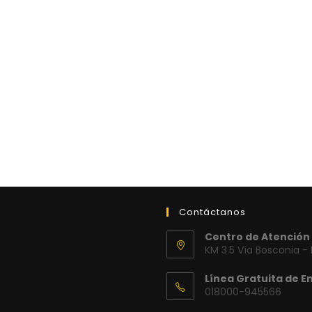
Contáctanos
Centro de Atención 
KM 3.5 Vía Bosconia -
Línea Gratuita de E
018000-945566