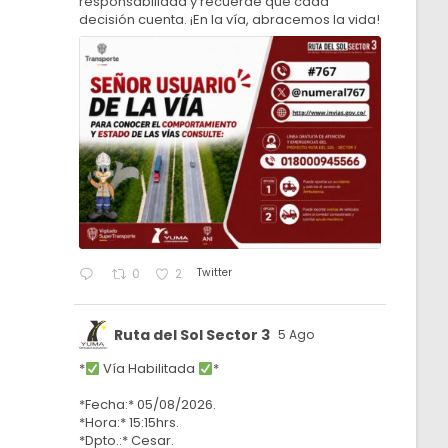
responsabilidad y recuerde que cada
decisión cuenta. ¡En la vía, abracemos la vida!
Twitter
0
2
Ruta del Sol Sector 3
5 Ago
*
Vía Habilitada
*
*Fecha:* 05/08/2026.
*Hora:* 15:15hrs.
*Dpto.:* Cesar.