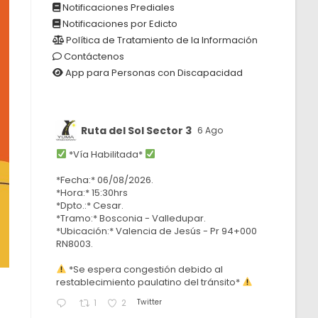
Notificaciones Prediales
Notificaciones por Edicto
Política de Tratamiento de la Información
Contáctenos
App para Personas con Discapacidad
Ruta del Sol Sector 3
6 Ago
*Vía Habilitada*
*Fecha:* 06/08/2026.
*Hora:* 15:30hrs
*Dpto.:* Cesar.
*Tramo:* Bosconia - Valledupar.
*Ubicación:* Valencia de Jesús - Pr 94+000
RN8003.
*Se espera congestión debido al
restablecimiento paulatino del tránsito*
Twitter
1
2