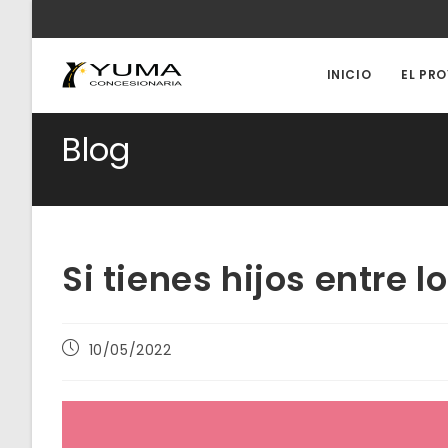
Ir
al
contenido
INICIO
EL PR
Blog
Si tienes hijos entre l
Publicación
10/05/2022
de
la
entrada: