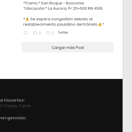
*Tramo:* San Roque - Bosconia.
*Ubicación:* La Aurora, Pr 20+500 RN 4516.
*
Se espera congestión debido al
restablecimiento paulatino del tránsito
*
Twitter
0
2
Cargar más Post
a Usuarios:
 El Copey, Cesar
mergencias: