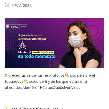
Publicación
21/07/2022
de
la
entrada:
Si presentas síntomas respiratorios
, usa siempre el
tapabocas
, cuida de ti y de los que están a tu
alrededor. Mantén #HábitosQueSalvanVidas