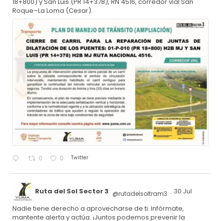
18+800) y San Luis (PR 14+378), RN 4516, corredor vial San
Roque–La Loma (Cesar).
Twitter
0
0
Ruta del Sol Sector 3
30 Jul
@rutadelsoltram3
·
Nadie tiene derecho a aprovecharse de ti. Infórmate,
mantente alerta y actúa. ¡Juntos podemos prevenir la