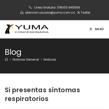
Ir
Línea Gratuita:
018000 945566
al
atencion.usuario@yuma.com.co
Twitter
contenido
MENÚ
Blog
>
Noticias General
>
Noticias
Si presentas síntomas
respiratorios