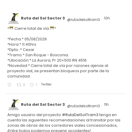
Ruta del Sol Sector 3
10h
@rutadelsoltram3
·
*
Cierre total de vía
*
*Fecha:* 05/08/2026
*Hora:* 11:40hrs
*Dpto.:* Cesar
*Tramo:* San Roque - Bosconia.
*Ubicación:* La Aurora, Pr 20+500 RN 4516
*Novedad:* Cierre total de vía por razones ajenas al
proyecto vial, se presentan bloqueos por parte de la
comunidad.
Twitter
0
1
Ruta del Sol Sector 3
11h
@rutadelsoltram3
·
Amigo usuario del proyecto
#RutaDelSolTram3
tenga en
cuenta las siguientes recomendaciones al transitar por las
zonas de obras de los corredores viales concesionados,
¡Entre todos podemos prevenir accidentes!.