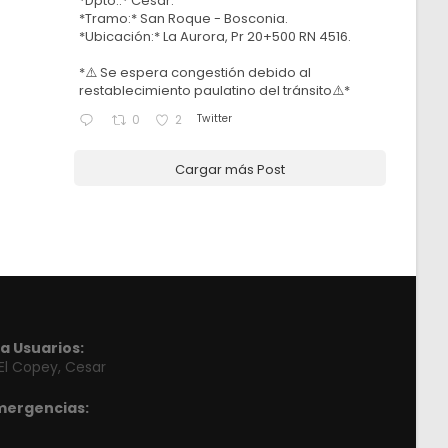
*Dpto.:* Cesar.
*Tramo:* San Roque - Bosconia.
*Ubicación:* La Aurora, Pr 20+500 RN 4516.
*⚠️ Se espera congestión debido al
restablecimiento paulatino del tránsito⚠️*
Twitter
0
2
Cargar más Post
a Usuarios:
 El Copey, Cesar
mergencias: