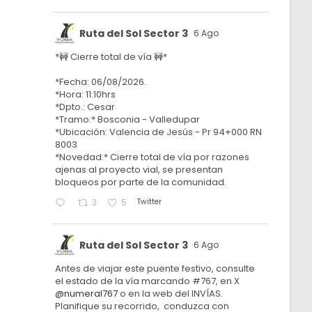
Ruta del Sol Sector 3
6 Ago
*🚧 Cierre total de vía 🚧*
*Fecha: 06/08/2026.
*Hora: 11:10hrs
*Dpto.: Cesar
*Tramo:* Bosconia - Valledupar
*Ubicación: Valencia de Jesús - Pr 94+000 RN
8003
*Novedad:* Cierre total de vía por razones
ajenas al proyecto vial, se presentan
bloqueos por parte de la comunidad.
Twitter
3
5
Ruta del Sol Sector 3
6 Ago
Antes de viajar este puente festivo, consulte
el estado de la vía marcando #767, en X
@numeral767
o en la web del INVÍAS.
Planifique su recorrido, conduzca con