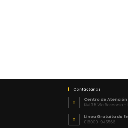
Contáctanos
Centro de Atención 
KM 3.5 Vía Bosconia -
Línea Gratuita de E
018000-945566