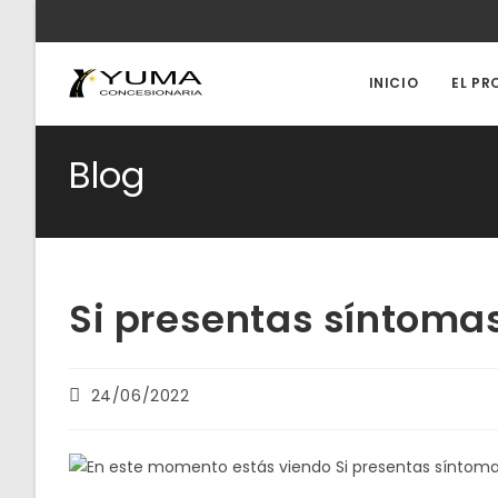
Ir
al
contenido
INICIO
EL PR
Blog
Si presentas síntomas
Publicación
24/06/2022
de
la
entrada: