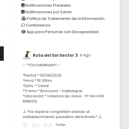
Notificaciones Prediales
Notificaciones por Edicto
Política de Tratamiento de la Información
Contáctenos
App para Personas con Discapacidad
Ruta del Sol Sector 3
6 Ago
✅ *Vía Habilitada* ✅
*Fecha:* 06/08/2026.
*Hora:* 15:30hrs
*Dpto.:* Cesar.
*Tramo:* Bosconia - Valledupar.
*Ubicación:* Valencia de Jesús - Pr 94+000
RN8003.
⚠️ *Se espera congestión debido al
restablecimiento paulatino del tránsito* ⚠️
Twitter
1
2