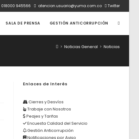
:
018000 945566
atencion.usuario@yuma.com.co
Twitter
ALTERNAR
SALA DE PRENSA
GESTIÓN ANTICORRUPCIÓN
BÚSQUED
>
Noticias General
>
Noticias
DE
Enlaces de Interés
LA
Cierres y Desvíos
Trabaje con Nosotros
WEB
Peajes y Tarifas
Encuesta Calidad del Servicio
Gestión Anticorrupción
Notificaciones por Aviso