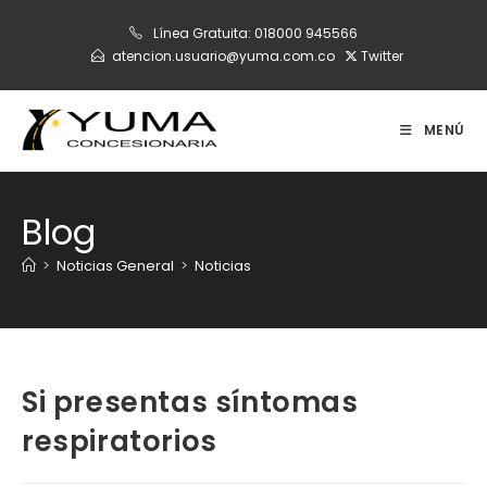
Ir
Línea Gratuita:
018000 945566
al
atencion.usuario@yuma.com.co
Twitter
contenido
MENÚ
Blog
>
Noticias General
>
Noticias
Si presentas síntomas
respiratorios