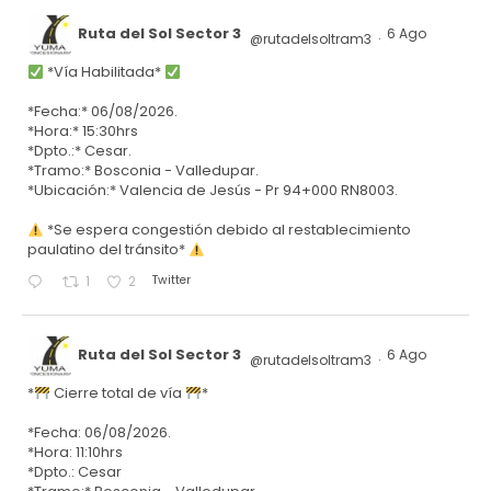
Ruta del Sol Sector 3
6 Ago
@rutadelsoltram3
·
*Vía Habilitada*
*Fecha:* 06/08/2026.
*Hora:* 15:30hrs
*Dpto.:* Cesar.
*Tramo:* Bosconia - Valledupar.
*Ubicación:* Valencia de Jesús - Pr 94+000 RN8003.
*Se espera congestión debido al restablecimiento
paulatino del tránsito*
Twitter
1
2
Ruta del Sol Sector 3
6 Ago
@rutadelsoltram3
·
*
Cierre total de vía
*
*Fecha: 06/08/2026.
*Hora: 11:10hrs
*Dpto.: Cesar