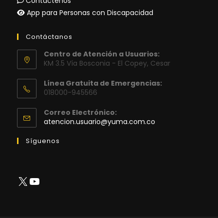
Contáctenos
App para Personas con Discapacidad
Contáctanos
Centro de Atención a Usuarios:
KM 3.5 Vía Bosconia - El Copey, Cesar
Línea Gratuita de Emergencias:
018000-945566
Correo Electrónico:
Se
atencion.usuario@yuma.com.co
abre
en
Síguenos
tu
aplicación
X
YouTube