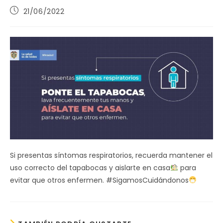
Publicación
21/06/2022
de
la
entrada:
Si presentas síntomas respiratorios, recuerda mantener el
uso correcto del tapabocas y aislarte en casa
para
evitar que otros enfermen. #SigamosCuidándonos