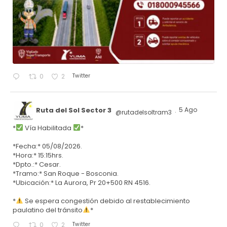
Twitter
0
2
Ruta del Sol Sector 3
5 Ago
@rutadelsoltram3
·
*
Vía Habilitada
*
*Fecha:* 05/08/2026.
*Hora:* 15:15hrs.
*Dpto.:* Cesar.
*Tramo:* San Roque - Bosconia.
*Ubicación:* La Aurora, Pr 20+500 RN 4516.
*
Se espera congestión debido al restablecimiento
paulatino del tránsito
*
Twitter
0
2