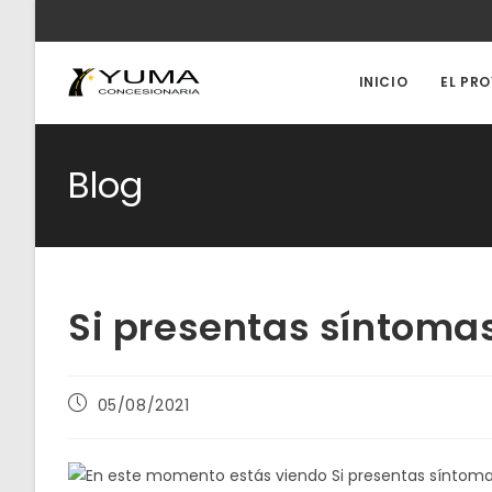
Ir
al
contenido
INICIO
EL PR
Blog
Si presentas síntoma
Publicación
05/08/2021
de
la
entrada: