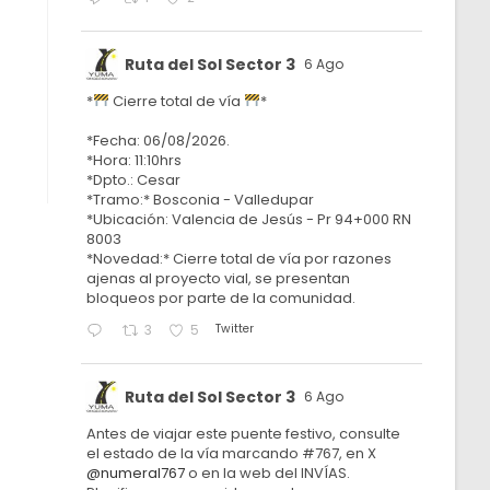
Ruta del Sol Sector 3
6 Ago
*
Cierre total de vía
*
*Fecha: 06/08/2026.
*Hora: 11:10hrs
*Dpto.: Cesar
*Tramo:* Bosconia - Valledupar
*Ubicación: Valencia de Jesús - Pr 94+000 RN
8003
*Novedad:* Cierre total de vía por razones
ajenas al proyecto vial, se presentan
bloqueos por parte de la comunidad.
Twitter
3
5
Ruta del Sol Sector 3
6 Ago
Antes de viajar este puente festivo, consulte
el estado de la vía marcando #767, en X
@numeral767
o en la web del INVÍAS.