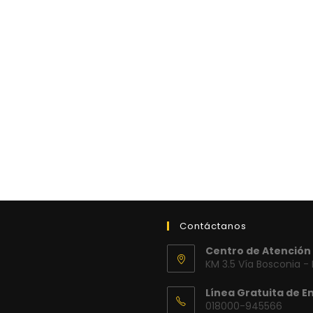
Contáctanos
Centro de Atención 
KM 3.5 Vía Bosconia -
Línea Gratuita de E
018000-945566