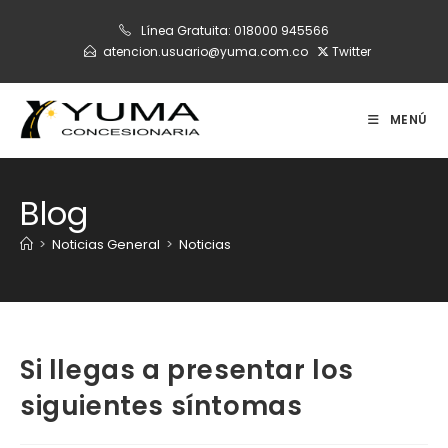
Ir
Línea Gratuita:
018000 945566
al
atencion.usuario@yuma.com.co
Twitter
contenido
MENÚ
Blog
>
Noticias General
>
Noticias
Si llegas a presentar los
siguientes síntomas