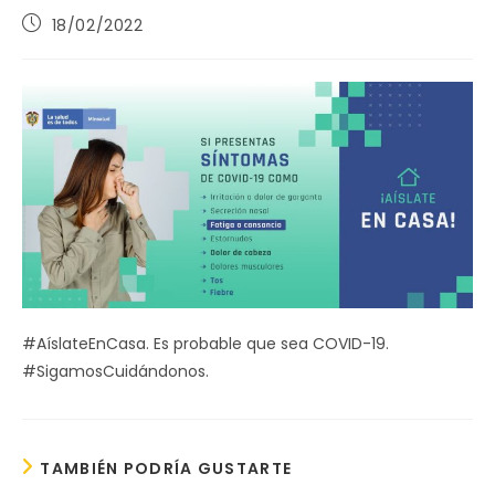
Publicación
18/02/2022
de
la
entrada:
#AíslateEnCasa. Es probable que sea COVID-19.
#SigamosCuidándonos.
TAMBIÉN PODRÍA GUSTARTE