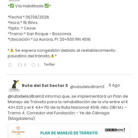
*
Vía Habilitada
*
*Fecha:* 05/08/2026.
*Hora:* 15:15hrs.
*Dpto.:* Cesar.
*Tramo:* San Roque - Bosconia.
*Ubicación:* La Aurora, Pr 20+500 RN 4516.
*
Se espera congestión debido al restablecimiento
paulatino del tránsito
*
Twitter
0
2
Ruta del Sol Sector 3
5 Ago
@rutadelsoltram3
·
@rutadelsoltram3
informa que, se implementará un Plan de
Manejo de Tránsito para la rehabilitación de la vía entre el K
43+320 y el K 44+710 de la Ruta Nacional 4518, Hito 21B1 MJ –
Tramo 4. Corredor vial Fundación – Ye de Ciénaga
(Magdalena).