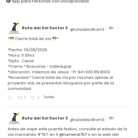
App para Personas con Discapacidad
Ruta del Sol Sector 3
9h
@rutadelsoltram3
·
*
Cierre total de vía
*
*Fecha: 06/08/2026.
*Hora: 11:10hrs
*Dpto.: Cesar
*Tramo:* Bosconia - Valledupar
*Ubicación: Valencia de Jesús - Pr 94+000 RN 8003
*Novedad:* Cierre total de vía por razones ajenas al
proyecto vial, se presentan bloqueos por parte de la
comunidad.
Twitter
2
4
Ruta del Sol Sector 3
11h
@rutadelsoltram3
·
Antes de viajar este puente festivo, consulte el estado de la
vía marcando #767, en X
@numeral767
o en la web del