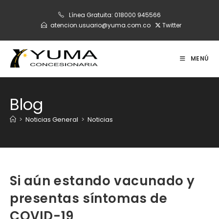
Ir
Línea Gratuita:
018000 945566
al
atencion.usuario@yuma.com.co
Twitter
contenido
MENÚ
Blog
>
Noticias General
>
Noticias
Si aún estando vacunado y
presentas síntomas de
COVID-19