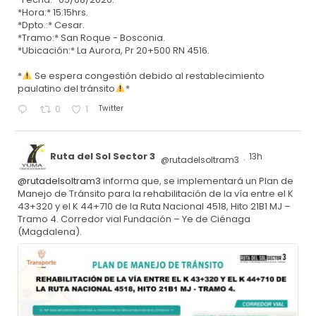
*Hora:* 15:15hrs.
*Dpto.:* Cesar.
*Tramo:* San Roque - Bosconia.
*Ubicación:* La Aurora, Pr 20+500 RN 4516.
*
Se espera congestión debido al restablecimiento
paulatino del tránsito
*
Twitter
0
1
Ruta del Sol Sector 3
13h
@rutadelsoltram3
·
@rutadelsoltram3
informa que, se implementará un Plan de
Manejo de Tránsito para la rehabilitación de la vía entre el K
43+320 y el K 44+710 de la Ruta Nacional 4518, Hito 21B1 MJ –
Tramo 4. Corredor vial Fundación – Ye de Ciénaga
(Magdalena).