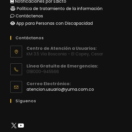
Notificaciones por Edicto
Política de tratamiento de la información
Contáctenos
App para Personas con Discapacidad
Contáctanos
Centro de Atención a Usuarios:
KM 3.5 Vía Bosconia - El Copey, Cesar
Línea Gratuita de Emergencias:
018000-945566
Correo Electrónico:
Se
atencion.usuario@yuma.com.co
abre
en
Síguenos
tu
aplicación
X
YouTube