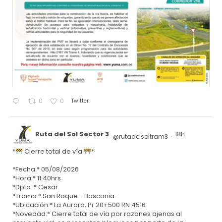
Twitter
0
0
Ruta del Sol Sector 3
18h
@rutadelsoltram3
·
*
Cierre total de vía
*
*Fecha:* 05/08/2026
*Hora:* 11:40hrs
*Dpto.:* Cesar
*Tramo:* San Roque - Bosconia.
*Ubicación:* La Aurora, Pr 20+500 RN 4516
*Novedad:* Cierre total de vía por razones ajenas al